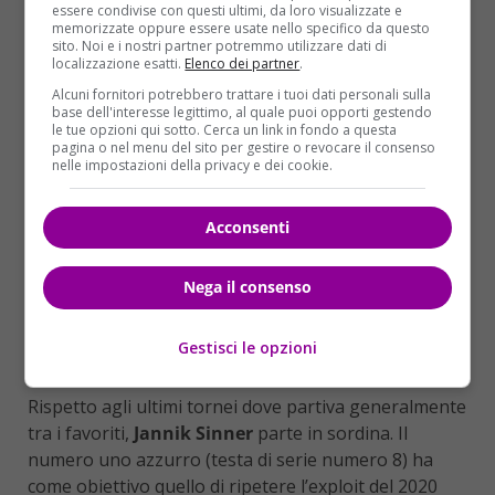
essere condivise con questi ultimi, da loro visualizzate e
memorizzate oppure essere usate nello specifico da questo
sito. Noi e i nostri partner potremmo utilizzare dati di
localizzazione esatti.
Elenco dei partner
.
Alcuni fornitori potrebbero trattare i tuoi dati personali sulla
base dell'interesse legittimo, al quale puoi opporti gestendo
le tue opzioni qui sotto. Cerca un link in fondo a questa
pagina o nel menu del sito per gestire o revocare il consenso
nelle impostazioni della privacy e dei cookie.
Acconsenti
Nega il consenso
Gestisci le opzioni
Sinner guida gli italiani
Rispetto agli ultimi tornei dove partiva generalmente
tra i favoriti,
Jannik Sinner
parte in sordina. Il
numero uno azzurro (testa di serie numero 8) ha
come obiettivo quello di ripetere l’exploit del 2020