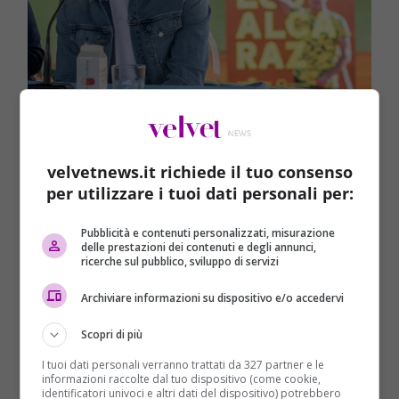
Lo spagnolo Alcaraz, grande favorito tra gli uomini
– Velvetnews.it
velvetnews.it richiede il tuo consenso
per utilizzare i tuoi dati personali per:
L’attuale numero 1
Carlos Alcaraz
, l’ex numero 1
Daniil Medvedev
, il 22 volte campione del Grande
Pubblicità e contenuti personalizzati, misurazione
delle prestazioni dei contenuti e degli annunci,
Slam
Novak Djokovic
e il talentuoso ventenne
ricerche sul pubblico, sviluppo di servizi
Holge
r Rune
sono i nomi più comunemente citati
come pretendenti al titolo maschile. Ci sono altri
Archiviare informazioni su dispositivo e/o accedervi
giocatori che si considerano all’altezza del compito,
tra cui Stefanos Tsitsipas, secondo classificato con
Scopri di più
Djokovic agli Open di Francia nel 2021 e di nuovo agli
I tuoi dati personali verranno trattati da 327 partner e le
Australian Open questo gennaio.
informazioni raccolte dal tuo dispositivo (come cookie,
identificatori univoci e altri dati del dispositivo) potrebbero