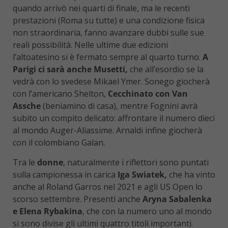
quando arrivò nei quarti di finale, ma le recenti
prestazioni (Roma su tutte) e una condizione fisica
non straordinaria, fanno avanzare dubbi sulle sue
reali possibilità. Nelle ultime due edizioni
l’altoatesino si è fermato sempre al quarto turno.
A
Parigi ci sarà anche Musetti,
che all’esordio se la
vedrà con lo svedese Mikael Ymer. Sonego giocherà
con l’americano Shelton,
Cecchinato con Van
Assche
(beniamino di casa), mentre Fognini avrà
subito un compito delicato: affrontare il numero dieci
al mondo Auger-Aliassime. Arnaldi infine giocherà
con il colombiano Galan.
Tra le
donne
, naturalmente i riflettori sono puntati
sulla campionessa in carica
Iga Swiatek,
che ha vinto
anche al Roland Garros nel 2021 e agli US Open lo
scorso settembre. Presenti anche
Aryna Sabalenka
e Elena Rybakina
, che con la numero uno al mondo
si sono divise gli ultimi quattro titoli importanti.