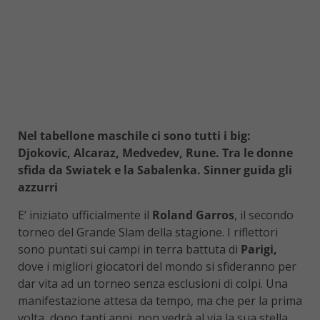
Nel tabellone maschile ci sono tutti i big:
Djokovic, Alcaraz, Medvedev, Rune. Tra le donne
sfida da Swiatek e la Sabalenka. Sinner guida gli
azzurri
E’ iniziato ufficialmente il
Roland Garros
, il secondo
torneo del Grande Slam della stagione. I riflettori
sono puntati sui campi in terra battuta di
Parigi,
dove i migliori giocatori del mondo si sfideranno per
dar vita ad un torneo senza esclusioni di colpi. Una
manifestazione attesa da tempo, ma che per la prima
volta, dopo tanti anni, non vedrà al via la sua stella