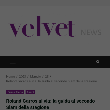
Skip
to
content
PRIMARY
MENU
Home
2023
Maggio
28
Roland Garros al via: la guida al secondo Slam della stagione
Primo Piano
Sport
Roland Garros al via: la guida al secondo
Slam della stagione