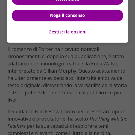
Nega il consenso
Gestisci le opzioni
Il romanzo di Porter ha ricevuto notevoli
riconoscimenti e, dopo la sua pubblicazione, è stato
adattato in un monologo teatrale da Enda Walsh,
interpretato da Cillian Murphy. Questo adattamento
ha ulteriormente evidenziato l’intensità emotiva del
testo originale, dimostrando la versatilità della storia
e il suo potere di connettersi con il pubblico su più
livelli.
Il Sundance Film Festival, noto per presentare opere
innovative e provocatorie, ha scelto
The Thing with the
Feathers
per la sua capacità di esplorare temi
complessi e rilevanti, come il lutto e la perdita,