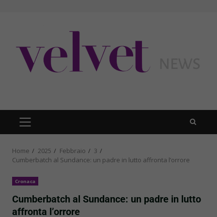
Skip
to
content
PRIMARY
MENU
Home
2025
Febbraio
3
Cumberbatch al Sundance: un padre in lutto affronta l’orrore
Cronaca
Cumberbatch al Sundance: un padre in lutto
affronta l’orrore