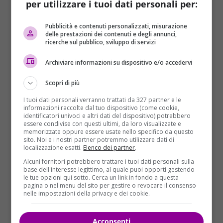
per utilizzare i tuoi dati personali per:
Riflessioni sul dolore e la
Pubblicità e contenuti personalizzati, misurazione
delle prestazioni dei contenuti e degli annunci,
resilienza
ricerche sul pubblico, sviluppo di servizi
Cumberbatch ha enfatizzato che “chiunque abbia
Archiviare informazioni su dispositivo e/o accedervi
vissuto un lutto, anche se non è padre o marito, può
Scopri di più
comprendere quel tipo di emozioni ad ampio
spettro”. La lotta del protagonista non è solo un
I tuoi dati personali verranno trattati da 327 partner e le
informazioni raccolte dal tuo dispositivo (come cookie,
viaggio personale, ma un’esperienza universale che
identificatori univoci e altri dati del dispositivo) potrebbero
tocca chiunque abbia mai affrontato la
perdita
di
essere condivise con questi ultimi, da loro visualizzate e
memorizzate oppure essere usate nello specifico da questo
una persona cara.
sito. Noi e i nostri partner potremmo utilizzare dati di
localizzazione esatti.
Elenco dei partner
.
Alcuni fornitori potrebbero trattare i tuoi dati personali sulla
base dell'interesse legittimo, al quale puoi opporti gestendo
le tue opzioni qui sotto. Cerca un link in fondo a questa
pagina o nel menu del sito per gestire o revocare il consenso
nelle impostazioni della privacy e dei cookie.
Acconsenti