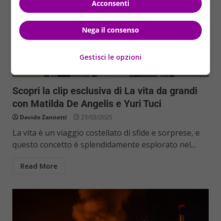
Acconsenti
Nega il consenso
Gestisci le opzioni
Cronaca
Scopri la clip esclusiva di La vita da grandi
con Matilda De Angelis e Yuri Tuci
Davide Zannetti
23/03/2025
La vita è un viaggio costellato di sfide e sorprese, e
questo concetto è splendidamente esplorato nel...
Read More