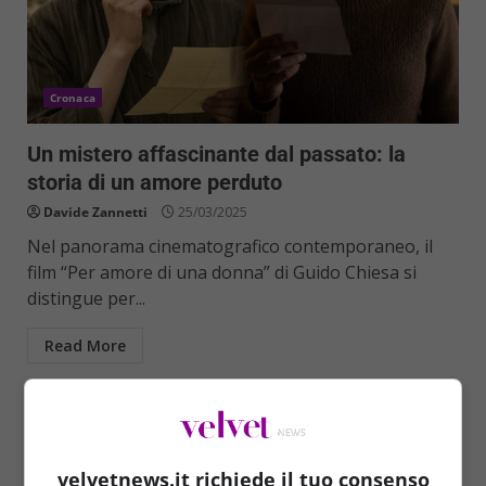
Cronaca
Un mistero affascinante dal passato: la
storia di un amore perduto
Davide Zannetti
25/03/2025
Nel panorama cinematografico contemporaneo, il
film “Per amore di una donna” di Guido Chiesa si
distingue per...
Read More
velvetnews.it richiede il tuo consenso