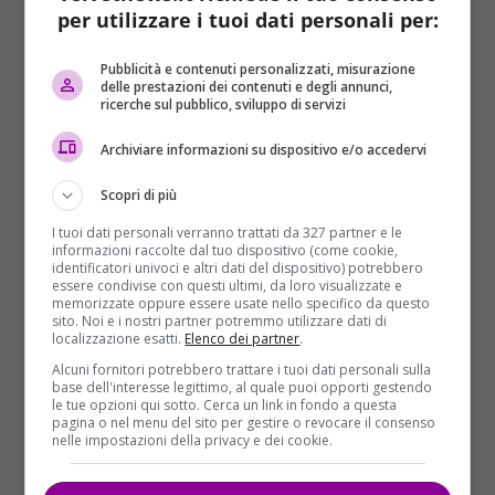
per utilizzare i tuoi dati personali per:
Pubblicità e contenuti personalizzati, misurazione
delle prestazioni dei contenuti e degli annunci,
ricerche sul pubblico, sviluppo di servizi
Cronaca
Archiviare informazioni su dispositivo e/o accedervi
Autovelox: il ministero frena sul decreto,
Scopri di più
cosa cambia per multe e ricorsi?
I tuoi dati personali verranno trattati da 327 partner e le
informazioni raccolte dal tuo dispositivo (come cookie,
Davide Zannetti
24/03/2025
identificatori univoci e altri dati del dispositivo) potrebbero
Il recente blocco del decreto da parte del Ministero
essere condivise con questi ultimi, da loro visualizzate e
memorizzate oppure essere usate nello specifico da questo
dei Trasporti ha sollevato un mare di interrogativi...
sito. Noi e i nostri partner potremmo utilizzare dati di
localizzazione esatti.
Elenco dei partner
.
Read More
Alcuni fornitori potrebbero trattare i tuoi dati personali sulla
base dell'interesse legittimo, al quale puoi opporti gestendo
le tue opzioni qui sotto. Cerca un link in fondo a questa
pagina o nel menu del sito per gestire o revocare il consenso
nelle impostazioni della privacy e dei cookie.