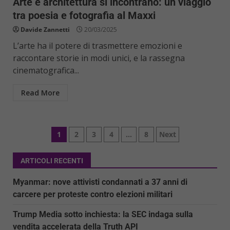
Arte e architettura si incontrano: un viaggio
tra poesia e fotografia al Maxxi
Davide Zannetti
20/03/2025
L’arte ha il potere di trasmettere emozioni e
raccontare storie in modi unici, e la rassegna
cinematografica...
Read More
Paginazione
1
2
3
4
…
8
Next
degli
ARTICOLI RECENTI
articoli
Myanmar: nove attivisti condannati a 37 anni di
carcere per proteste contro elezioni militari
Trump Media sotto inchiesta: la SEC indaga sulla
vendita accelerata della Truth API