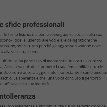
le sfide professionali
 le ferite fisiche, ma per le conseguenze sociali della sua
cono», dice, alludendo alle voci e alle denigrazioni che
gressione, soprattutto perché gli aggressori «sanno dove
tà alla sua situazione.
in ufficio, le ha permesso di mantenere una certa sicurezza
a, Alessia ha potuto esprimere la sua femminilità senza le
 giuridico non è ancora aggiornato: nonostante il cambiament
aschio. La speranza è che, una volta concluso il percorso
ufficiale della sua identità.
intolleranza
ni fa, con esperienze significative, tra cui un servizio d’ordine