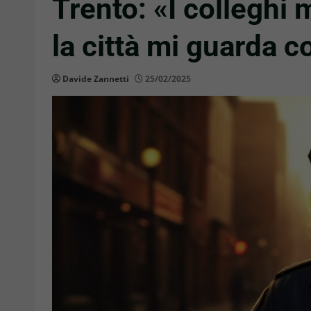
Trento: «I colleghi
la città mi guarda 
Davide Zannetti
25/02/2025