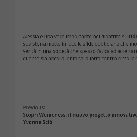
Alessia è una voce importante nel dibattito sull’
id
sua storia mette in luce le sfide quotidiane che mo
verità in una società che spesso fatica ad accettar
quanto sia ancora lontana la lotta contro l’intoller
Continue
Previous:
Scopri Womeness: il nuovo progetto innovativo
Reading
Yvonne Sciò