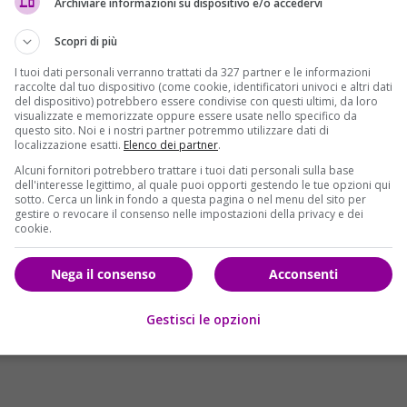
Archiviare informazioni su dispositivo e/o accedervi
sprezzo», racconta, evidenziando le difficoltà di vivere in un
 è una testimonianza delle sfide che le persone transgender
Scopri di più
in una società spesso ostile.
I tuoi dati personali verranno trattati da 327 partner e le informazioni
raccolte dal tuo dispositivo (come cookie, identificatori univoci e altri dati
esto di violenza legata al tifo calcistico. I tre ultras,
del dispositivo) potrebbero essere condivise con questi ultimi, da loro
i estrema destra della curva Mair del Trento, l’hanno
visualizzate e memorizzate oppure essere usate nello specifico da
questo sito. Noi e i nostri partner potremmo utilizzare dati di
n borghese. La situazione è rapidamente degenerata,
localizzazione esatti.
Elenco dei partner
.
sato un naso rotto e un trauma cranico. La prognosi di 30
Alcuni fornitori potrebbero trattare i tuoi dati personali sulla base
 l’impatto emotivo dell’aggressione.
dell'interesse legittimo, al quale puoi opporti gestendo le tue opzioni qui
sotto. Cerca un link in fondo a questa pagina o nel menu del sito per
gestire o revocare il consenso nelle impostazioni della privacy e dei
cookie.
Nega il consenso
Acconsenti
Gestisci le opzioni