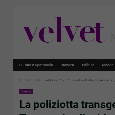
Skip
to
content
Cultura e Spettacolo
Cronaca
Politica
Mondo
Home
2025
Febbraio
25
La poliziotta transgender agg
Cronaca
La poliziotta trans