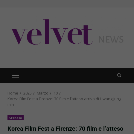
Skip
to
content
PRIMARY
MENU
Home
2025
Marzo
10
Korea Film Fest a Firenze: 70 film e l’atteso arrivo di Hwang Jung-
min
Cronaca
Korea Film Fest a Firenze: 70 film e l’atteso