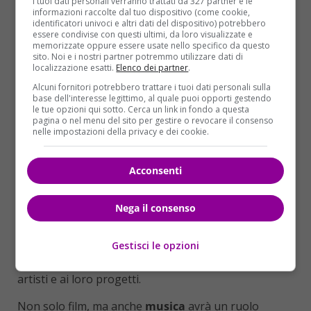
I tuoi dati personali verranno trattati da 327 partner e le
informazioni raccolte dal tuo dispositivo (come cookie,
presenza di
Chun Sun-young
, un’astro nascente
identificatori univoci e altri dati del dispositivo) potrebbero
della regia, il cui film di esordio
“A Girl with Closed
essere condivise con questi ultimi, da loro visualizzate e
memorizzate oppure essere usate nello specifico da questo
Eyes”
chiuderà la manifestazione. Anche lei sarà
sito. Noi e i nostri partner potremmo utilizzare dati di
presente in sala, permettendo al pubblico di
localizzazione esatti.
Elenco dei partner
.
approfondire il suo lavoro e la sua visione creativa.
Alcuni fornitori potrebbero trattare i tuoi dati personali sulla
base dell'interesse legittimo, al quale puoi opporti gestendo
le tue opzioni qui sotto. Cerca un link in fondo a questa
eventi speciali
pagina o nel menu del sito per gestire o revocare il consenso
nelle impostazioni della privacy e dei cookie.
Il film d’apertura,
“Escape”
di
Lee Jong-pil
, promette
di catturare l’attenzione degli spettatori con la sua
Acconsenti
trama avvincente. Lee Jong-pil, noto per la sua abilità
nel creare tensione narrativa, sarà presente in sala
Nega il consenso
per interagire con il pubblico e discutere del suo
lavoro. Questa interazione diretta è uno degli
elementi che rendono il
Florence Korea Film Fest
Gestisci le opzioni
un evento unico, capace di avvicinare il pubblico agli
artisti e ai loro progetti.
Non solo film, ma anche
musica
avrà un ruolo