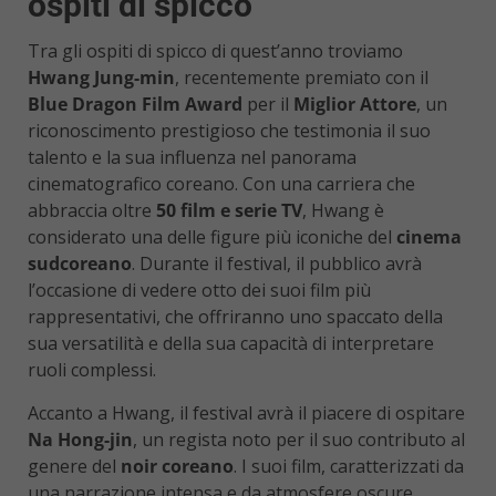
ospiti di spicco
Tra gli ospiti di spicco di quest’anno troviamo
Hwang Jung-min
, recentemente premiato con il
Blue Dragon Film Award
per il
Miglior Attore
, un
riconoscimento prestigioso che testimonia il suo
talento e la sua influenza nel panorama
cinematografico coreano. Con una carriera che
abbraccia oltre
50 film e serie TV
, Hwang è
considerato una delle figure più iconiche del
cinema
sudcoreano
. Durante il festival, il pubblico avrà
l’occasione di vedere otto dei suoi film più
rappresentativi, che offriranno uno spaccato della
sua versatilità e della sua capacità di interpretare
ruoli complessi.
Accanto a Hwang, il festival avrà il piacere di ospitare
Na Hong-jin
, un regista noto per il suo contributo al
genere del
noir coreano
. I suoi film, caratterizzati da
una narrazione intensa e da atmosfere oscure,