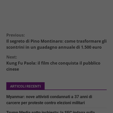
Continue
Previous:
Il segreto di Pino Montinaro: come trasformare gli
Reading
scontrini in un guadagno annuale di 1.500 euro
Next:
Kung Fu Paola: il film che conquista il pubblico
cinese
ARTICOLI RECENTI
Myanmar: nove attivisti condannati a 37 anni di
carcere per proteste contro elezioni militari
Trump Media sotto inchiesta: la SEC indaga sulla