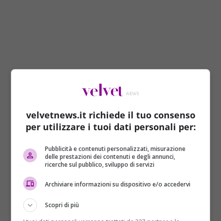
Orizzonti Coreani
: dedicata ai migliori film del
velvetnews.it richiede il tuo consenso
2024.
per utilizzare i tuoi dati personali per:
Korean Cinema Today
: presenta opere del
Pubblicità e contenuti personalizzati, misurazione
cinema indipendente
.
delle prestazioni dei contenuti e degli annunci,
ricerche sul pubblico, sviluppo di servizi
Corto, Corti!
: una selezione di cortometraggi.
Archiviare informazioni su dispositivo e/o accedervi
Proiezioni di film basati su
webtoon
, fumetti
digitali sempre più popolari.
Scopri di più
Un altro interessante aspetto del festival sarà la