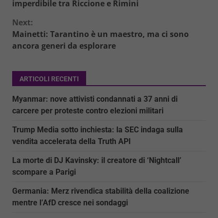
Reading
imperdibile tra Riccione e Rimini
Next:
Mainetti: Tarantino è un maestro, ma ci sono
ancora generi da esplorare
ARTICOLI RECENTI
Myanmar: nove attivisti condannati a 37 anni di
carcere per proteste contro elezioni militari
Trump Media sotto inchiesta: la SEC indaga sulla
vendita accelerata della Truth API
La morte di DJ Kavinsky: il creatore di ‘Nightcall’
scompare a Parigi
Germania: Merz rivendica stabilità della coalizione
mentre l’AfD cresce nei sondaggi