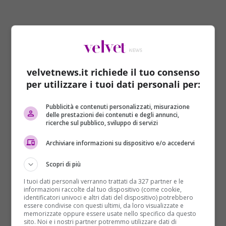
velvetnews.it richiede il tuo consenso
per utilizzare i tuoi dati personali per:
Cambiamenti nelle abitudini
Pubblicità e contenuti personalizzati, misurazione
delle prestazioni dei contenuti e degli annunci,
ricerche sul pubblico, sviluppo di servizi
di consumo
Archiviare informazioni su dispositivo e/o accedervi
Un altro aspetto da considerare è il cambiamento
nelle
abitudini di consumo
del pubblico. La
Scopri di più
pandemia ha portato a un aumento significativo
I tuoi dati personali verranno trattati da 327 partner e le
dell’uso delle piattaforme di
streaming
, modificando
informazioni raccolte dal tuo dispositivo (come cookie,
identificatori univoci e altri dati del dispositivo) potrebbero
il modo in cui i film vengono distribuiti e visualizzati.
essere condivise con questi ultimi, da loro visualizzate e
Molti temono che questa tendenza possa
memorizzate oppure essere usate nello specifico da questo
sito. Noi e i nostri partner potremmo utilizzare dati di
marginalizzare ulteriormente il
cinema