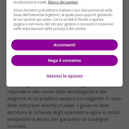
localizzazione esatti.
Elenco dei partner
.
tradizionale
, già in difficoltà. La competizione con i
Alcuni fornitori potrebbero trattare i tuoi dati personali sulla
colossi dello streaming richiede una strategia chiara
base dell'interesse legittimo, al quale puoi opporti gestendo
da parte del governo e degli operatori del settore
le tue opzioni qui sotto. Cerca un link in fondo a questa
pagina o nel menu del sito per gestire o revocare il consenso
per garantire che il cinema italiano possa non solo
nelle impostazioni della privacy e dei cookie.
sopravvivere, ma prosperare.
Acconsenti
Investimenti in infrastrutture
e formazione
Nega il consenso
È fondamentale investire in
infrastrutture
e
Gestisci le opzioni
formazione
. Gli studi di produzione e le sale
cinematografiche necessitano di aggiornamenti per
rispondere alle nuove sfide tecnologiche e alle
esigenze di un pubblico sempre più esigente. Il ruolo
delle istituzioni diventa cruciale: il governo deve
ascoltare le richieste degli operatori e agire in modo
tempestivo e deciso per garantire un sostegno
concreto.