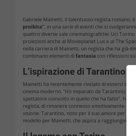
Gabriele Mainetti, il talentuoso regista romano, è
proibita”
, in una serie di eventi che si svolgerann
quattro diverse sale cinematografiche: Uci Torino 
proiezioni anche al Movieplanet Lux e al The Spa
nella carriera di Mainetti, un regista che ha già d
combinano elementi di
fantasia
con riflessioni su
L’ispirazione di Tarantino
Mainetti ha recentemente rivelato di essersi ispir
cinema moderno. “Ho imparato da Tarantino, quan
spettatore coinvolto in quello che ha fatto”, ha di
regista, di rimanere connesso emotivamente ai propr
visione. Tarantino, noto per il suo amore per il cin
modello per Mainetti, che aspira a raggiungere un 