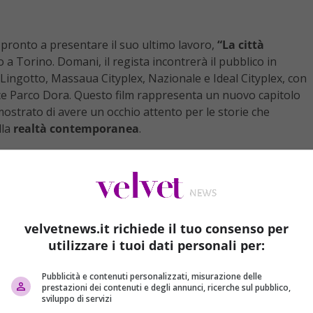
 pronto a presentare il suo ultimo lavoro,
“La città
o a Torino. Domani, il regista incontrerà il pubblico in
Lingotto, Massaua Cityplex, Nazionale e Ideal Cityplex, con
ce Parco Dora. Questo film rappresenta un nuovo capitolo
imostrato di avere un occhio attento per le storie che
lla
realtà contemporanea
.
ato a
Quentin Tarantino
, uno dei registi più influenti del
do l’ho incontrato, che un regista deve essere uno
chiarato. Questa affermazione sottolinea l’importanza, per il
velvetnews.it richiede il tuo consenso per
i lavori, sia durante la fase di creazione che in quella di
utilizzare i tuoi dati personali per:
ema e la sua capacità di intrattenere il pubblico, è un
simile livello di coinvolgimento e passione.
Pubblicità e contenuti personalizzati, misurazione delle
prestazioni dei contenuti e degli annunci, ricerche sul pubblico,
sviluppo di servizi