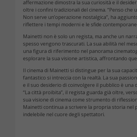
affermazione dimostra la sua curiosità e il desid
oltre i confini tradizionali del cinema. “Penso che
Non serve un’operazione nostalgica”, ha aggiunto
riflettere i tempi moderni e le sfide contemporane
Mainetti non è solo un regista, ma anche un narra
spesso vengono trascurati. La sua abilità nel mesc
una figura di riferimento nel panorama cinematogra
esplorare la sua visione artistica, affrontando que
Il cinema di Mainetti si distingue per la sua capaci
fantastico si intreccia con la realtà. La sua passi
e il suo desiderio di coinvolgere il pubblico è una
“La città proibita”, il regista guarda già oltre, ve
sua visione di cinema come strumento di riflession
Mainetti continua a scrivere la propria storia ne
indelebile nel cuore degli spettatori.