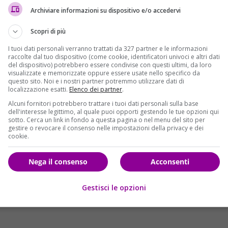
Archiviare informazioni su dispositivo e/o accedervi
orino
, una città che ha visitato in diverse occasioni per
Scopri di più
 Festival
. “La verità è che non la conosco benissimo, ma
i incuriosisce”, ha affermato. Mainetti ha in mente una
I tuoi dati personali verranno trattati da 327 partner e le informazioni
raccolte dal tuo dispositivo (come cookie, identificatori univoci e altri dati
a Torino, ma non ha rivelato ulteriori dettagli, lasciando il
del dispositivo) potrebbero essere condivise con questi ultimi, da loro
rebbe nascere in futuro.
visualizzate e memorizzate oppure essere usate nello specifico da
questo sito. Noi e i nostri partner potremmo utilizzare dati di
localizzazione esatti.
Elenco dei partner
.
Alcuni fornitori potrebbero trattare i tuoi dati personali sulla base
dell'interesse legittimo, al quale puoi opporti gestendo le tue opzioni qui
oibita” è la presenza della protagonista
Liu Yaxi
, un’attrice
sotto. Cerca un link in fondo a questa pagina o nel menu del sito per
gestire o revocare il consenso nelle impostazioni della privacy e dei
ale. “Lei vorrebbe fare l’attrice in Cina, e mi piacerebbe ch
cookie.
 film affronta temi che il governo di Pechino potrebbe ritenere
mito”. Mainetti si augura che Liu Yaxi possa ottenere il
Nega il consenso
Acconsenti
otipati e poco sfumati che spesso caratterizzano le
Gestisci le opzioni