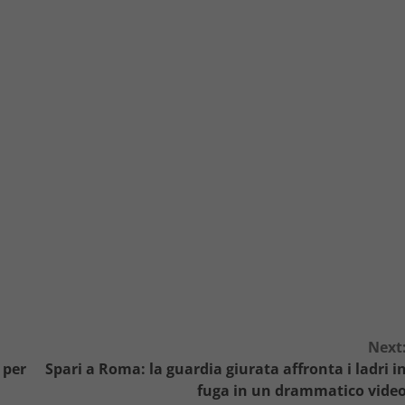
Next
 per
Spari a Roma: la guardia giurata affronta i ladri i
fuga in un drammatico vide