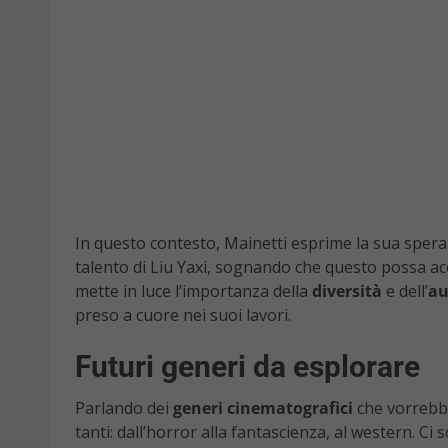
In questo contesto, Mainetti esprime la sua speran
talento di Liu Yaxi, sognando che questo possa acc
mette in luce l’importanza della
diversità
e dell’
au
preso a cuore nei suoi lavori.
Futuri generi da esplorare
Parlando dei
generi cinematografici
che vorrebbe
tanti: dall’horror alla fantascienza, al western. C