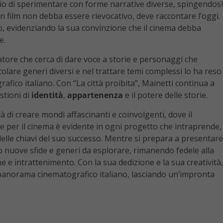
erio di sperimentare con forme narrative diverse, spingendosi
 un film non debba essere rievocativo, deve raccontare l’oggi.
, evidenziando la sua convinzione che il cinema debba
e.
tore che cerca di dare voce a storie e personaggi che
olare generi diversi e nel trattare temi complessi lo ha reso
fico italiano. Con “La città proibita”, Mainetti continua a
stioni di
identità
,
appartenenza
e il potere delle storie.
tà di creare mondi affascinanti e coinvolgenti, dove il
one per il cinema è evidente in ogni progetto che intraprende,
 delle chiavi del suo successo. Mentre si prepara a presentare
rso nuove sfide e generi da esplorare, rimanendo fedele alla
e e intrattenimento. Con la sua dedizione e la sua creatività,
l panorama cinematografico italiano, lasciando un’impronta