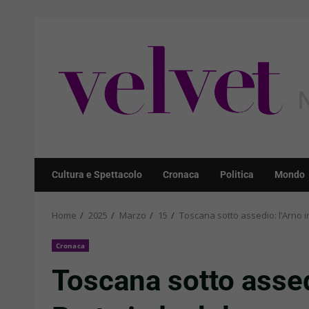
Skip
to
content
Cultura e Spettacolo
Cronaca
Politica
Mondo
Home
2025
Marzo
15
Toscana sotto assedio: l’Arno 
Cronaca
Toscana sotto assed