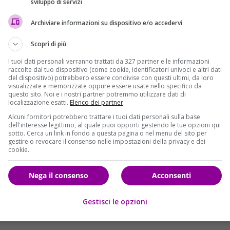
sviluppo di servizi
a di guardia, con previsioni di esondazione in alcune aree già
a aumentando a causa delle intense precipitazioni, e il
Archiviare informazioni su dispositivo e/o accedervi
sso un comunicato per avvisare la popolazione della gravità
Scopri di più
ergenza.
I tuoi dati personali verranno trattati da 327 partner e le informazioni
 le attività commerciali e produttive fino alla mezzanotte.
raccolte dal tuo dispositivo (come cookie, identificatori univoci e altri dati
 economico
Benedetta Squittieri
, è stata emessa in risposta
del dispositivo) potrebbero essere condivise con questi ultimi, da loro
visualizzate e memorizzate oppure essere usate nello specifico da
Le autorità hanno chiuso anche i centri commerciali e i
questo sito. Noi e i nostri partner potremmo utilizzare dati di
vitando di mettersi alla guida o di uscire per motivi non
localizzazione esatti.
Elenco dei partner
.
Alcuni fornitori potrebbero trattare i tuoi dati personali sulla base
dell'interesse legittimo, al quale puoi opporti gestendo le tue opzioni qui
sotto. Cerca un link in fondo a questa pagina o nel menu del sito per
gestire o revocare il consenso nelle impostazioni della privacy e dei
cookie.
Nega il consenso
Acconsenti
Gestisci le opzioni