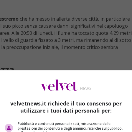
estremo
che ha messo in allerta diverse città, in particolare
l suo picco senza causare danni significativi nel capoluogo
aree. Alle 20:50 di lunedì, il fiume ha toccato quota 4,29 metri
 livello di guardia fissato a 3 metri, ma rimanendo al di sotto
e la preoccupazione iniziale, il momento critico sembra
ezza
opolazione a limitare gli spostamenti e a evitare i ponti,
riducibili turisti si sono avventurati nonostante le condizioni
si affacciano sull’Arno hanno chiuso le serrande da diverse
 Tuttavia, il fiume continua a essere monitorato da vicino, con
velvetnews.it richiede il tuo consenso per
e prossime ore.
utilizzare i tuoi dati personali per:
Pubblicità e contenuti personalizzati, misurazione delle
prestazioni dei contenuti e degli annunci, ricerche sul pubblico,