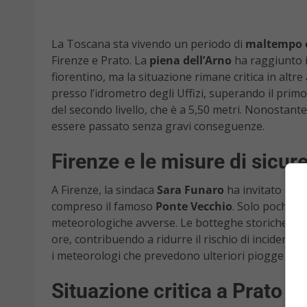
La Toscana sta vivendo un periodo di
maltempo 
Firenze e Prato. La
piena dell’Arno
ha raggiunto i
fiorentino, ma la situazione rimane critica in altre 
presso l’idrometro degli Uffizi, superando il primo
del secondo livello, che è a 5,50 metri. Nonostant
essere passato senza gravi conseguenze.
Firenze e le misure di sicur
A Firenze, la sindaca
Sara Funaro
ha invitato la p
compreso il famoso
Ponte Vecchio
. Solo pochi ir
meteorologiche avverse. Le botteghe storiche che 
ore, contribuendo a ridurre il rischio di incidenti.
i meteorologi che prevedono ulteriori piogge nell
Situazione critica a Prato