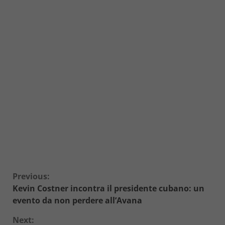
Continue
Previous:
Kevin Costner incontra il presidente cubano: un
Reading
evento da non perdere all’Avana
Next: