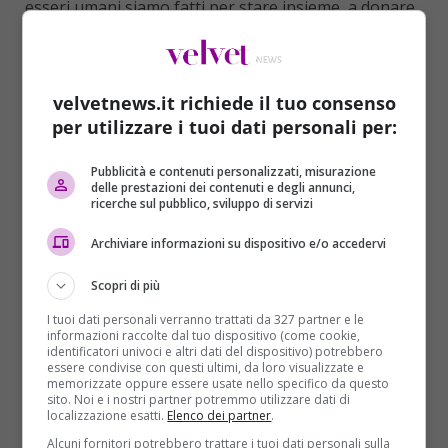
esseri umani siamo fatti per stare insieme, a donare
amore e solo così possiamo salvarci. Con l’amore e,
magari, con un sorriso”. Queste parole risuonano
come un messaggio di speranza e resilienza,
velvetnews.it richiede il tuo consenso
sottolineando l’importanza di non abbandonare mai
per utilizzare i tuoi dati personali per:
il desiderio di ricominciare.
Pubblicità e contenuti personalizzati, misurazione
delle prestazioni dei contenuti e degli annunci,
ricerche sul pubblico, sviluppo di servizi
Archiviare informazioni su dispositivo e/o accedervi
Scopri di più
I tuoi dati personali verranno trattati da 327 partner e le
informazioni raccolte dal tuo dispositivo (come cookie,
identificatori univoci e altri dati del dispositivo) potrebbero
essere condivise con questi ultimi, da loro visualizzate e
memorizzate oppure essere usate nello specifico da questo
sito. Noi e i nostri partner potremmo utilizzare dati di
localizzazione esatti.
Elenco dei partner
.
Alcuni fornitori potrebbero trattare i tuoi dati personali sulla