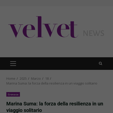
Skip
to
content
PRIMARY
MENU
Home
2025
Marzo
18
Marina Suma: la forza della resilienza in un viaggio solitario
Cronaca
Marina Suma: la forza della resilienza in un
viaggio solitario