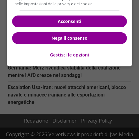
nelle impostazioni della privacy e dei cookie.
Myanmar: nove attivisti condannati a 37 anni di
carcere per proteste contro elezioni militari
Acconsenti
Trump Media sotto inchiesta: la SEC indaga sulla
vendita accelerata della Truth API
Nega il consenso
La morte di DJ Kavinsky: il creatore di ‘Nightcall’
Gestisci le opzioni
scompare a Parigi
Germania: Merz rivendica stabilità della coalizione
mentre l’AfD cresce nei sondaggi
Escalation Usa-Iran: nuovi attacchi americani, blocco
navale e minacce iraniane alle esportazioni
energetiche
Redazione
Disclaimer
Privacy Policy
Copyright © 2026 VelvetNews.it proprietà di Jws Media