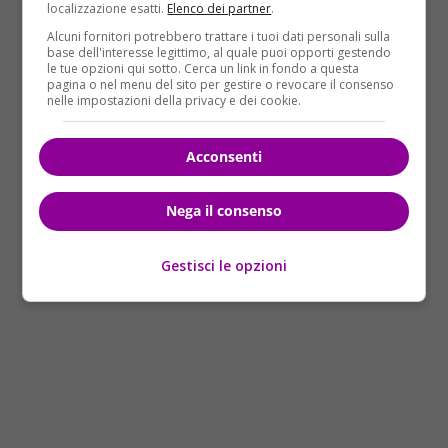
localizzazione esatti.
Elenco dei partner
.
in cui i sogni e le speranze di un intero popolo si
Alcuni fornitori potrebbero trattare i tuoi dati personali sulla
scontrano con la dura realtà quotidiana. La sua
base dell'interesse legittimo, al quale puoi opporti gestendo
presenza nel villaggio di coloni cambia radicalmente
le tue opzioni qui sotto. Cerca un link in fondo a questa
pagina o nel menu del sito per gestire o revocare il consenso
la vita di Moshe, un contadino vedovo con due figli, e
nelle impostazioni della privacy e dei cookie.
di altri uomini, come Yaakov, un sognatore, e
Globerman, un commerciante. Questi personaggi,
Acconsenti
ognuno con le proprie aspirazioni e fragilità, si
trovano a interagire con una donna che, pur
Nega il consenso
portando con sé il peso del passato, rappresenta
anche una possibilità di riscatto e di amore.
Gestisci le opzioni