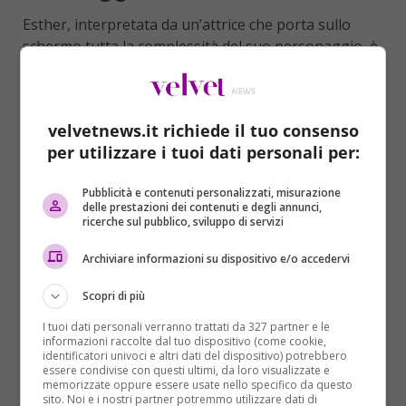
Esther, interpretata da un’attrice che porta sullo
schermo tutta la complessità del suo personaggio, è
una quarantenne inquieta, con una vita segnata da
relazioni familiari difficili e da una mancanza di radici
concrete. La sua ricerca di Yehudit diventa un viaggio
velvetnews.it richiede il tuo consenso
interiore che la porterà a confrontarsi con le proprie
per utilizzare i tuoi dati personali per:
origini e con la storia collettiva del popolo ebraico. In
questo contesto, il regista Chiesa e la co-
Pubblicità e contenuti personalizzati, misurazione
sceneggiatrice Nicoletta Micheli intrecciano
delle prestazioni dei contenuti e degli annunci,
abilmente il presente di Esther con il passato di
ricerche sul pubblico, sviluppo di servizi
Yehudit, creando un racconto che si dipana
Archiviare informazioni su dispositivo e/o accedervi
attraverso
flashback
e rivelazioni.
Scopri di più
I personaggi e il contesto
I tuoi dati personali verranno trattati da 327 partner e le
storico
informazioni raccolte dal tuo dispositivo (come cookie,
identificatori univoci e altri dati del dispositivo) potrebbero
essere condivise con questi ultimi, da loro visualizzate e
La figura di Yehudit, interpretata dall’attrice romena
memorizzate oppure essere usate nello specifico da questo
sito. Noi e i nostri partner potremmo utilizzare dati di
Ana Ularu, diventa il simbolo di un’epoca complessa,