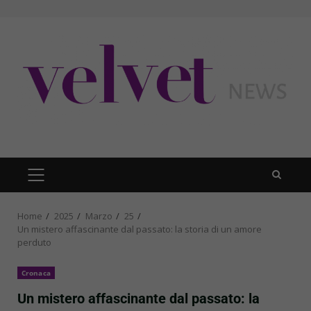
Skip
to
content
PRIMARY
MENU
Home
2025
Marzo
25
Un mistero affascinante dal passato: la storia di un amore
perduto
Cronaca
Un mistero affascinante dal passato: la