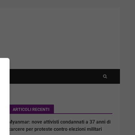
ARTICOLI RECENTI
Myanmar: nove attivisti condannati a 37 anni di
carcere per proteste contro elezioni militari