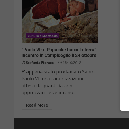
Cultura e Spettacolo
“Paolo VI: il Papa che baciò la terra”,
incontro in Campidoglio il 24 ottobre
Stefania Fiorucci
18/10/2018
E’ appena stato proclamato Santo
Paolo VI, una canonizzazione
attesa da quanti da anni
apprezzano e venerano...
Read More