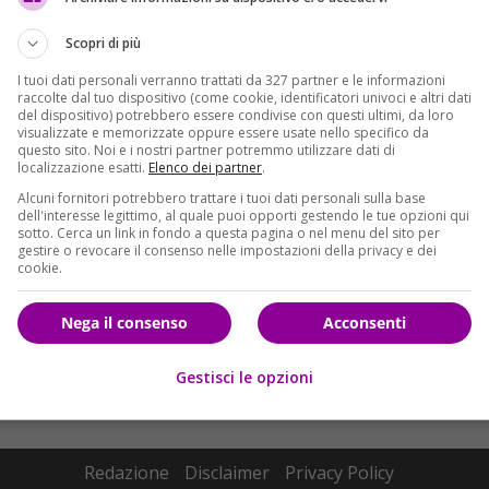
Scopri di più
I tuoi dati personali verranno trattati da 327 partner e le informazioni
raccolte dal tuo dispositivo (come cookie, identificatori univoci e altri dati
del dispositivo) potrebbero essere condivise con questi ultimi, da loro
visualizzate e memorizzate oppure essere usate nello specifico da
questo sito. Noi e i nostri partner potremmo utilizzare dati di
localizzazione esatti.
Elenco dei partner
.
Alcuni fornitori potrebbero trattare i tuoi dati personali sulla base
dell'interesse legittimo, al quale puoi opporti gestendo le tue opzioni qui
sotto. Cerca un link in fondo a questa pagina o nel menu del sito per
gestire o revocare il consenso nelle impostazioni della privacy e dei
cookie.
Nega il consenso
Acconsenti
Gestisci le opzioni
Redazione
Disclaimer
Privacy Policy