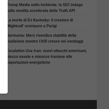
Trump Media sotto inchiesta: la SEC indaga
sulla vendita accelerata della Truth API
La morte di DJ Kavinsky: il creatore di
‘Nightcall’ scompare a Parigi
Germania: Merz rivendica stabilità della
coalizione mentre l’AfD cresce nei sondaggi
Escalation Usa-Iran: nuovi attacchi americani,
blocco navale e minacce iraniane alle
esportazioni energetiche