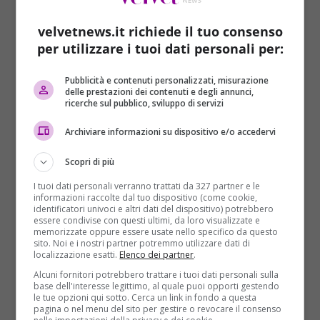
velvetnews.it richiede il tuo consenso
per utilizzare i tuoi dati personali per:
Pubblicità e contenuti personalizzati, misurazione
delle prestazioni dei contenuti e degli annunci,
ricerche sul pubblico, sviluppo di servizi
Cronaca
Archiviare informazioni su dispositivo e/o accedervi
Donald Trump attaccato da un’aquila
durante uno spot: per la Rete è un segno
Scopri di più
Redazione
11/12/2015
I tuoi dati personali verranno trattati da 327 partner e le
informazioni raccolte dal tuo dispositivo (come cookie,
Si può tranquillamente dire che lo spot elettorale di
identificatori univoci e altri dati del dispositivo) potrebbero
Donald Trump non sia andato come previsto. Il...
essere condivise con questi ultimi, da loro visualizzate e
memorizzate oppure essere usate nello specifico da questo
sito. Noi e i nostri partner potremmo utilizzare dati di
Read More
localizzazione esatti.
Elenco dei partner
.
Alcuni fornitori potrebbero trattare i tuoi dati personali sulla
base dell'interesse legittimo, al quale puoi opporti gestendo
ARTICOLI RECENTI
le tue opzioni qui sotto. Cerca un link in fondo a questa
pagina o nel menu del sito per gestire o revocare il consenso