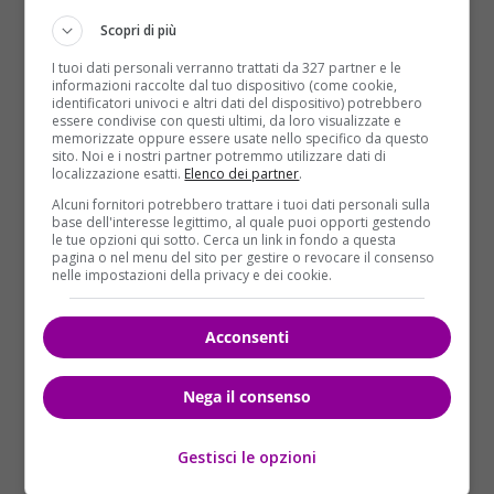
Scopri di più
I tuoi dati personali verranno trattati da 327 partner e le
informazioni raccolte dal tuo dispositivo (come cookie,
identificatori univoci e altri dati del dispositivo) potrebbero
essere condivise con questi ultimi, da loro visualizzate e
memorizzate oppure essere usate nello specifico da questo
sito. Noi e i nostri partner potremmo utilizzare dati di
localizzazione esatti.
Elenco dei partner
.
Alcuni fornitori potrebbero trattare i tuoi dati personali sulla
Cronaca
base dell'interesse legittimo, al quale puoi opporti gestendo
le tue opzioni qui sotto. Cerca un link in fondo a questa
pagina o nel menu del sito per gestire o revocare il consenso
Epifania, domani 6 gennaio arriva la Befana!
nelle impostazioni della privacy e dei cookie.
Da dove viene questa leggenda?
Redazione
05/01/2016
Acconsenti
Vola su una scopa, è brutta e vecchia, non ha
proprio un bel carattere, ma se le...
Nega il consenso
Read More
Gestisci le opzioni