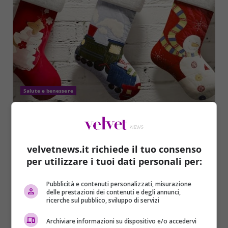
Salute e benessere
Epifania, attenzione ai giocattoli nella calza
della Befana
Redazione
05/01/2016
velvetnews.it richiede il tuo consenso
A mezzanotte di oggi, 5 gennaio, come da tradizione
per utilizzare i tuoi dati personali per:
e per la gioia dei più piccini arriverà...
Pubblicità e contenuti personalizzati, misurazione
delle prestazioni dei contenuti e degli annunci,
Read More
ricerche sul pubblico, sviluppo di servizi
Archiviare informazioni su dispositivo e/o accedervi