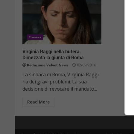
Cronaca
Virginia Raggi nella bufera.
Dimezzata la giunta di Roma
Redazione Velvet News
02/09/2016
La sindaca di Roma, Virginia Raggi
ha dei gravi problemi. La sua
decisione di revocare il mandato...
Read More