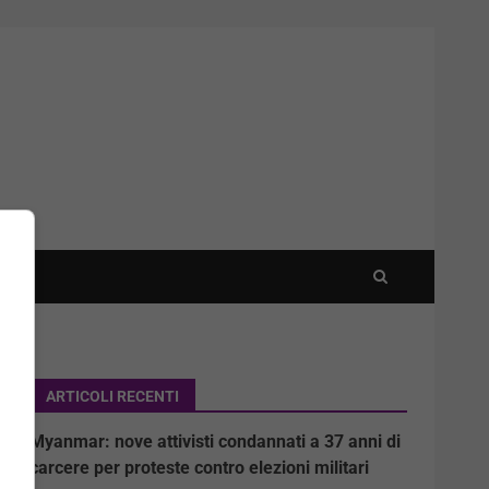
ARTICOLI RECENTI
Myanmar: nove attivisti condannati a 37 anni di
carcere per proteste contro elezioni militari