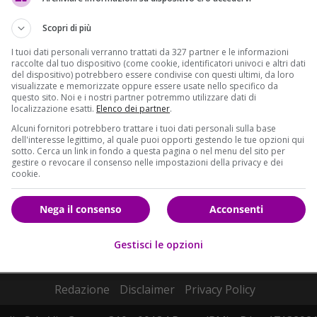
Scopri di più
I tuoi dati personali verranno trattati da 327 partner e le informazioni
raccolte dal tuo dispositivo (come cookie, identificatori univoci e altri dati
del dispositivo) potrebbero essere condivise con questi ultimi, da loro
visualizzate e memorizzate oppure essere usate nello specifico da
questo sito. Noi e i nostri partner potremmo utilizzare dati di
localizzazione esatti.
Elenco dei partner
.
Alcuni fornitori potrebbero trattare i tuoi dati personali sulla base
dell'interesse legittimo, al quale puoi opporti gestendo le tue opzioni qui
sotto. Cerca un link in fondo a questa pagina o nel menu del sito per
gestire o revocare il consenso nelle impostazioni della privacy e dei
cookie.
Nega il consenso
Acconsenti
Gestisci le opzioni
Redazione
Disclaimer
Privacy Policy