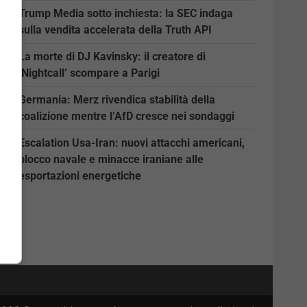
Trump Media sotto inchiesta: la SEC indaga
sulla vendita accelerata della Truth API
La morte di DJ Kavinsky: il creatore di
‘Nightcall’ scompare a Parigi
Germania: Merz rivendica stabilità della
coalizione mentre l’AfD cresce nei sondaggi
Escalation Usa-Iran: nuovi attacchi americani,
blocco navale e minacce iraniane alle
esportazioni energetiche