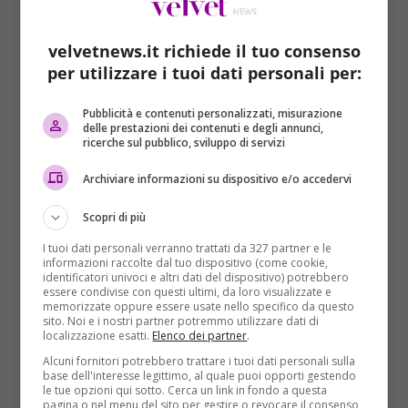
velvetnews.it richiede il tuo consenso
per utilizzare i tuoi dati personali per:
Pubblicità e contenuti personalizzati, misurazione
delle prestazioni dei contenuti e degli annunci,
Cronaca
Primo Piano
ricerche sul pubblico, sviluppo di servizi
Multe non pagate? Addio vacanze, addio
Archiviare informazioni su dispositivo e/o accedervi
passaporto
Scopri di più
Elisabetta Francinella
23/06/2017
I tuoi dati personali verranno trattati da 327 partner e le
Chi deve ottenere o rinnovare il passaporto dovrà
informazioni raccolte dal tuo dispositivo (come cookie,
controllare di essere in regola con i pagamenti delle
identificatori univoci e altri dati del dispositivo) potrebbero
essere condivise con questi ultimi, da loro visualizzate e
cartelle...
memorizzate oppure essere usate nello specifico da questo
sito. Noi e i nostri partner potremmo utilizzare dati di
localizzazione esatti.
Elenco dei partner
.
Read More
Alcuni fornitori potrebbero trattare i tuoi dati personali sulla
base dell'interesse legittimo, al quale puoi opporti gestendo
le tue opzioni qui sotto. Cerca un link in fondo a questa
ARTICOLI RECENTI
pagina o nel menu del sito per gestire o revocare il consenso