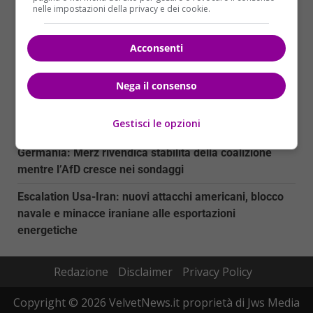
nelle impostazioni della privacy e dei cookie.
Myanmar: nove attivisti condannati a 37 anni di
carcere per proteste contro elezioni militari
Acconsenti
Trump Media sotto inchiesta: la SEC indaga sulla
vendita accelerata della Truth API
Nega il consenso
La morte di DJ Kavinsky: il creatore di ‘Nightcall’
Gestisci le opzioni
scompare a Parigi
Germania: Merz rivendica stabilità della coalizione
mentre l’AfD cresce nei sondaggi
Escalation Usa-Iran: nuovi attacchi americani, blocco
navale e minacce iraniane alle esportazioni
energetiche
Redazione
Disclaimer
Privacy Policy
Copyright © 2026 VelvetNews.it proprietà di Jws Media