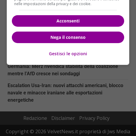
nelle impostazioni della privacy e dei cookie.
Myanmar: nove attivisti condannati a 37 anni di
carcere per proteste contro elezioni militari
Acconsenti
Trump Media sotto inchiesta: la SEC indaga sulla
vendita accelerata della Truth API
Nega il consenso
La morte di DJ Kavinsky: il creatore di ‘Nightcall’
Gestisci le opzioni
scompare a Parigi
Germania: Merz rivendica stabilità della coalizione
mentre l’AfD cresce nei sondaggi
Escalation Usa-Iran: nuovi attacchi americani, blocco
navale e minacce iraniane alle esportazioni
energetiche
Redazione
Disclaimer
Privacy Policy
Copyright © 2026 VelvetNews.it proprietà di Jws Media