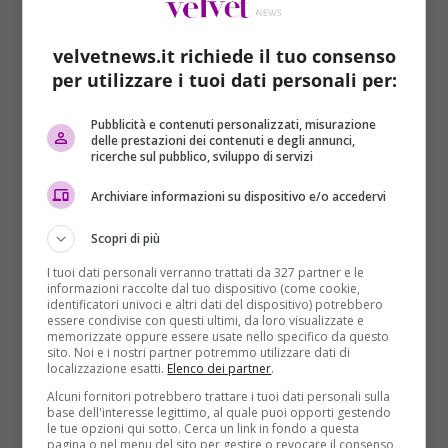
velvetnews.it richiede il tuo consenso
per utilizzare i tuoi dati personali per:
Pubblicità e contenuti personalizzati, misurazione
delle prestazioni dei contenuti e degli annunci,
Cronaca
ricerche sul pubblico, sviluppo di servizi
Torino: padre in fuga col neonato di 15
Archiviare informazioni su dispositivo e/o accedervi
giorni, trovato in Spagna
Scopri di più
Redazione
16/04/2015
I tuoi dati personali verranno trattati da 327 partner e le
UPDATE 17/04/2015 Il padre fuggitivo, Enzo
informazioni raccolte dal tuo dispositivo (come cookie,
Costanza, è stato trovato in Spagna. L’uomo è stato
identificatori univoci e altri dati del dispositivo) potrebbero
essere condivise con questi ultimi, da loro visualizzate e
localizzato dalla...
memorizzate oppure essere usate nello specifico da questo
sito. Noi e i nostri partner potremmo utilizzare dati di
localizzazione esatti.
Elenco dei partner
.
Read More
Alcuni fornitori potrebbero trattare i tuoi dati personali sulla
base dell'interesse legittimo, al quale puoi opporti gestendo
le tue opzioni qui sotto. Cerca un link in fondo a questa
ARTICOLI RECENTI
pagina o nel menu del sito per gestire o revocare il consenso