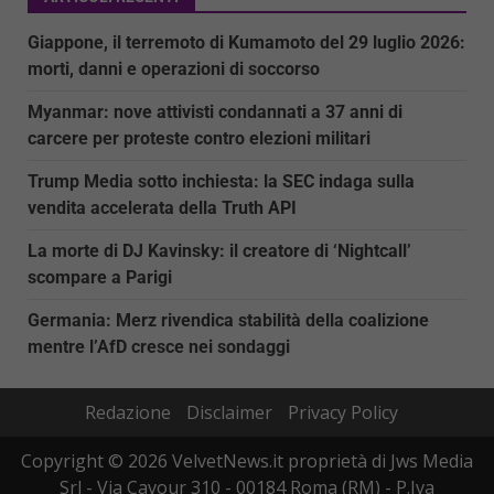
Giappone, il terremoto di Kumamoto del 29 luglio 2026:
morti, danni e operazioni di soccorso
Myanmar: nove attivisti condannati a 37 anni di
carcere per proteste contro elezioni militari
Trump Media sotto inchiesta: la SEC indaga sulla
vendita accelerata della Truth API
La morte di DJ Kavinsky: il creatore di ‘Nightcall’
scompare a Parigi
Germania: Merz rivendica stabilità della coalizione
mentre l’AfD cresce nei sondaggi
Redazione
Disclaimer
Privacy Policy
Copyright © 2026 VelvetNews.it proprietà di Jws Media
Srl - Via Cavour 310 - 00184 Roma (RM) - P.Iva