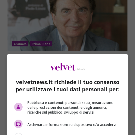
Cronaca
Primo Piano
Paolo Limiti è morto a 77 anni: dai successi
in tv alla malattia
Elisabetta Francinella
27/06/2017
velvetnews.it richiede il tuo consenso
Paolo Limiti, noto conduttore e produttore televisivo
per utilizzare i tuoi dati personali per:
italiano, si è spento oggi martedì 27 giugno 2017,
all’età...
Pubblicità e contenuti personalizzati, misurazione
delle prestazioni dei contenuti e degli annunci,
Read More
ricerche sul pubblico, sviluppo di servizi
Archiviare informazioni su dispositivo e/o accedervi