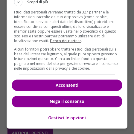
Scopri di più
I tuoi dati personali verranno trattati da 327 partner e le
informazioni raccolte dal tuo dispositivo (come cookie,
identificatori univoci e altri dati del dispositivo) potrebbero
essere condivise con questi ultimi, da loro visualizzate e
memorizzate oppure essere usate nello specifico da questo
sito. Noi e i nostri partner potremmo utilizzare dati di
localizzazione esatti.
Elenco dei partner
.
Alcuni fornitori potrebbero trattare i tuoi dati personali sulla
Mondo
base dell'interesse legittimo, al quale puoi opporti gestendo
le tue opzioni qui sotto. Cerca un link in fondo a questa
pagina o nel menu del sito per gestire o revocare il consenso
Simona Ventura contro Nicola Carraro? Lei
nelle impostazioni della privacy e dei cookie.
l’ha bloccato su Instagram
Redazione
30/01/2015
Acconsenti
L’Isola dei Famosi continua a fare danni. Dopo la
falsa partenza della prima puntata a causa un...
Nega il consenso
Read More
Gestisci le opzioni
ARTICOLI RECENTI