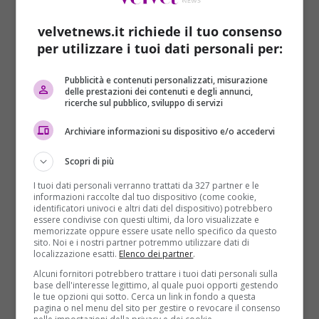
velvetnews.it richiede il tuo consenso
per utilizzare i tuoi dati personali per:
Pubblicità e contenuti personalizzati, misurazione
delle prestazioni dei contenuti e degli annunci,
ricerche sul pubblico, sviluppo di servizi
Mondo
Archiviare informazioni su dispositivo e/o accedervi
Isola dei Famosi, fra Valerio Scanu e
Rachida scoppia la lite
Scopri di più
Redazione
05/02/2015
I tuoi dati personali verranno trattati da 327 partner e le
informazioni raccolte dal tuo dispositivo (come cookie,
Come previsto e prevedibile. A pochi giorni dall’inizio
identificatori univoci e altri dati del dispositivo) potrebbero
dell’Isola dei Famosi 2015, ecco emergere le prime
essere condivise con questi ultimi, da loro visualizzate e
memorizzate oppure essere usate nello specifico da questo
incompatibilità...
sito. Noi e i nostri partner potremmo utilizzare dati di
localizzazione esatti.
Elenco dei partner
.
Read More
Alcuni fornitori potrebbero trattare i tuoi dati personali sulla
base dell'interesse legittimo, al quale puoi opporti gestendo
le tue opzioni qui sotto. Cerca un link in fondo a questa
pagina o nel menu del sito per gestire o revocare il consenso
ARTICOLI RECENTI