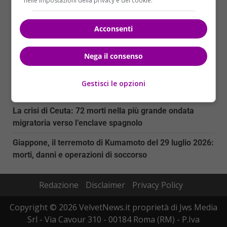
nelle impostazioni della privacy e dei cookie.
Incendi nel sud-ovest della Francia: la battaglia di
luglio 2026 nel dipartimento della Gironda
Acconsenti
Europa in fiamme: incendi, siccità e il conto economico
Nega il consenso
dell’estate 2026
La crisi migratoria a Ceuta: 60mila attraversamenti in
Gestisci le opzioni
due giorni e il caos europeo
La crisi di Ceuta: 72 morti nella più grande ondata
migratoria verso l’enclave spagnolo
Giappone, il terremoto di Kumamoto del 29 luglio 2026:
morti, danni e operazioni di soccorso
Redazione
Disclaimer
Privacy Policy
Copyright © 2026 VelvetNews.it proprietà di Jws Media
Srl - Via Cavour 310 - 00184 Roma (RM) - P.Iva