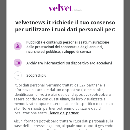
velvetnews.it richiede il tuo consenso
per utilizzare i tuoi dati personali per:
Pubblicità e contenuti personalizzati, misurazione
Cultura e Spettacolo
Primo Piano
delle prestazioni dei contenuti e degli annunci,
ricerche sul pubblico, sviluppo di servizi
Alessandro Magno sepolto ancora vivo:
Archiviare informazioni su dispositivo e/o accedervi
scoperta shock sulla sua morte
Domenico Coviello
Scopri di più
31/01/2019
Nuovi stupefacenti scenari si aprono sulla morte di
I tuoi dati personali verranno trattati da 327 partner e le
informazioni raccolte dal tuo dispositivo (come cookie,
Alessandro Magno, uno dei più grandi condottieri di
identificatori univoci e altri dati del dispositivo) potrebbero
tutti...
essere condivise con questi ultimi, da loro visualizzate e
memorizzate oppure essere usate nello specifico da questo
sito. Noi e i nostri partner potremmo utilizzare dati di
Read More
localizzazione esatti.
Elenco dei partner
.
Alcuni fornitori potrebbero trattare i tuoi dati personali sulla
base dell'interesse legittimo, al quale puoi opporti gestendo