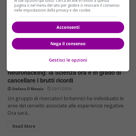
le tue opzioni qui sotto. Cerca un link in fondo a questa
pagina o nel menu del sito per gestire o revocare il consenso
nelle impostazioni della privacy e dei cookie.
Acconsenti
Nega il consenso
Mondo
Gestisci le opzioni
Neurohacking: la Scienza ora è in grado di
cancellare i brutti ricordi
Stefano D'Alessio
23/11/2016
Un gruppo di ricercatori britannici ha individuato le
aree del cervello associate alle esperienze negative.
Ora sarà...
Read More