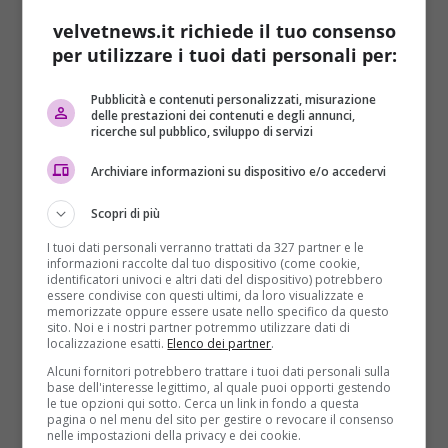
velvetnews.it richiede il tuo consenso
per utilizzare i tuoi dati personali per:
Pubblicità e contenuti personalizzati, misurazione
delle prestazioni dei contenuti e degli annunci,
ricerche sul pubblico, sviluppo di servizi
Editoriale del Direttore
Archiviare informazioni su dispositivo e/o accedervi
EDITORIALE DEL DIRETTORE
Scopri di più
Sara Zuccari
30/09/2016
I tuoi dati personali verranno trattati da 327 partner e le
Care lettrici e cari lettori, Andiamo a scoprire
informazioni raccolte dal tuo dispositivo (come cookie,
insieme, come ogni settimana, la copertina di Velvet
identificatori univoci e altri dati del dispositivo) potrebbero
essere condivise con questi ultimi, da loro visualizzate e
Mag,...
memorizzate oppure essere usate nello specifico da questo
sito. Noi e i nostri partner potremmo utilizzare dati di
localizzazione esatti.
Elenco dei partner
.
Read More
Alcuni fornitori potrebbero trattare i tuoi dati personali sulla
base dell'interesse legittimo, al quale puoi opporti gestendo
le tue opzioni qui sotto. Cerca un link in fondo a questa
ARTICOLI RECENTI
pagina o nel menu del sito per gestire o revocare il consenso
nelle impostazioni della privacy e dei cookie.