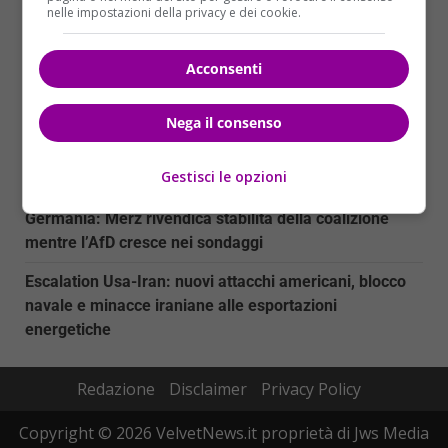
nelle impostazioni della privacy e dei cookie.
Myanmar: nove attivisti condannati a 37 anni di
carcere per proteste contro elezioni militari
Acconsenti
Trump Media sotto inchiesta: la SEC indaga sulla
vendita accelerata della Truth API
Nega il consenso
La morte di DJ Kavinsky: il creatore di ‘Nightcall’
Gestisci le opzioni
scompare a Parigi
Germania: Merz rivendica stabilità della coalizione
mentre l’AfD cresce nei sondaggi
Escalation Usa-Iran: nuovi attacchi americani, blocco
navale e minacce iraniane alle esportazioni
energetiche
Redazione
Disclaimer
Privacy Policy
Copyright © 2026 VelvetNews.it proprietà di Jws Media