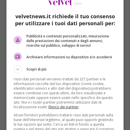
velvetnews.it richiede il tuo consenso
per utilizzare i tuoi dati personali per:
Pubblicità e contenuti personalizzati, misurazione
delle prestazioni dei contenuti e degli annunci,
Cronaca
Primo Piano
ricerche sul pubblico, sviluppo di servizi
Shoah, Giorno della Memoria. “Ricordare lo
Archiviare informazioni su dispositivo e/o accedervi
sterminio degli ebrei contro ogni razzismo”
Scopri di più
Domenico Coviello
27/01/2019
I tuoi dati personali verranno trattati da 327 partner e le
Per il Giorno della Memoria, oggi 27 gennaio,
informazioni raccolte dal tuo dispositivo (come cookie,
concerti, convegni, spettacoli, mostre ed eventi
identificatori univoci e altri dati del dispositivo) potrebbero
essere condivise con questi ultimi, da loro visualizzate e
sportivi in tuta...
memorizzate oppure essere usate nello specifico da questo
sito. Noi e i nostri partner potremmo utilizzare dati di
localizzazione esatti.
Elenco dei partner
.
Read More
Alcuni fornitori potrebbero trattare i tuoi dati personali sulla
base dell'interesse legittimo, al quale puoi opporti gestendo
le tue opzioni qui sotto. Cerca un link in fondo a questa
ARTICOLI RECENTI
pagina o nel menu del sito per gestire o revocare il consenso