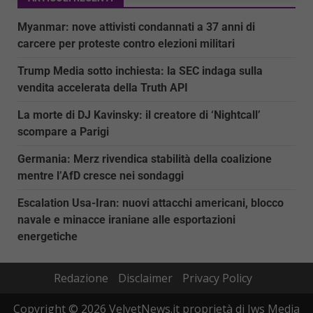
Myanmar: nove attivisti condannati a 37 anni di
carcere per proteste contro elezioni militari
Trump Media sotto inchiesta: la SEC indaga sulla
vendita accelerata della Truth API
La morte di DJ Kavinsky: il creatore di ‘Nightcall’
scompare a Parigi
Germania: Merz rivendica stabilità della coalizione
mentre l’AfD cresce nei sondaggi
Escalation Usa-Iran: nuovi attacchi americani, blocco
navale e minacce iraniane alle esportazioni
energetiche
Redazione
Disclaimer
Privacy Policy
Copyright © 2026 VelvetNews.it proprietà di Jws Media