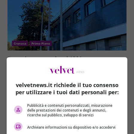
Cronaca
Primo Piano
Paura in una scuola ad Abbiategrasso: uno
studente ferisce l’insegnante al braccio
Angelo Bianco
29/05/2023
Uno studente ha accoltellato una professoressa
velvetnews.it richiede il tuo consenso
all’interno dell’Istituto superiore Alessandrini di
per utilizzare i tuoi dati personali per:
Abbiategrasso, in provincia di Milano. La...
Pubblicità e contenuti personalizzati, misurazione
delle prestazioni dei contenuti e degli annunci,
Read More
ricerche sul pubblico, sviluppo di servizi
Archiviare informazioni su dispositivo e/o accedervi