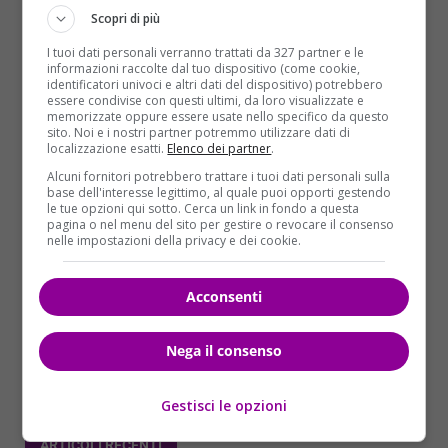
Scopri di più
I tuoi dati personali verranno trattati da 327 partner e le
informazioni raccolte dal tuo dispositivo (come cookie,
identificatori univoci e altri dati del dispositivo) potrebbero
essere condivise con questi ultimi, da loro visualizzate e
memorizzate oppure essere usate nello specifico da questo
sito. Noi e i nostri partner potremmo utilizzare dati di
localizzazione esatti.
Elenco dei partner
.
Alcuni fornitori potrebbero trattare i tuoi dati personali sulla
Cronaca
Primo Piano
base dell'interesse legittimo, al quale puoi opporti gestendo
le tue opzioni qui sotto. Cerca un link in fondo a questa
pagina o nel menu del sito per gestire o revocare il consenso
Tragedia in Veneto, precipita col parapendio
nelle impostazioni della privacy e dei cookie.
per 400 metri e perde la vita
Redazione Velvet
27/06/2018
Acconsenti
A Semonzo di Borso del Grappa un ragazzo di 24
anni, Flavio Violetto, di Cittadella, è morto...
Nega il consenso
Read More
Gestisci le opzioni
ARTICOLI RECENTI