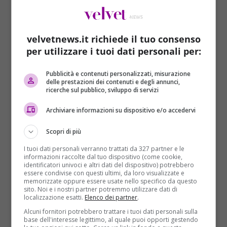
velvetnews.it richiede il tuo consenso
per utilizzare i tuoi dati personali per:
Pubblicità e contenuti personalizzati, misurazione
delle prestazioni dei contenuti e degli annunci,
ricerche sul pubblico, sviluppo di servizi
Editoriale del Direttore
Archiviare informazioni su dispositivo e/o accedervi
EDITORIALE DEL DIRETTORE: Bud Spencer,
se ne va un pezzo di storia del cinema
Scopri di più
italiano
I tuoi dati personali verranno trattati da 327 partner e le
Sara Zuccari
informazioni raccolte dal tuo dispositivo (come cookie,
30/06/2016
identificatori univoci e altri dati del dispositivo) potrebbero
Care lettrici e cari lettori, se oggi fate un giro su
essere condivise con questi ultimi, da loro visualizzate e
memorizzate oppure essere usate nello specifico da questo
Facebook, troverete le bacheche intasate di...
sito. Noi e i nostri partner potremmo utilizzare dati di
localizzazione esatti.
Elenco dei partner
.
Read More
Alcuni fornitori potrebbero trattare i tuoi dati personali sulla
base dell'interesse legittimo, al quale puoi opporti gestendo