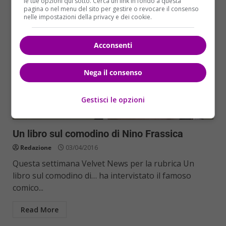
le tue opzioni qui sotto. Cerca un link in fondo a questa
pagina o nel menu del sito per gestire o revocare il consenso
nelle impostazioni della privacy e dei cookie.
Acconsenti
Nega il consenso
Gestisci le opzioni
Libri
Un libro sul comodino di Nino Frassica
Redazione
03/04/2016
Questa settimana Velvet News per la rubrica Un
libro sul comodino di… ha intervistato il famoso
comico...
Read More