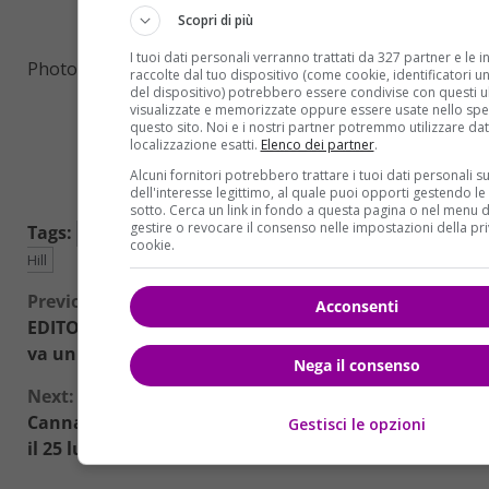
Scopri di più
I tuoi dati personali verranno trattati da 327 partner e le 
Photo Credits: Twitter
raccolte dal tuo dispositivo (come cookie, identificatori uni
del dispositivo) potrebbero essere condivise con questi ul
visualizzate e memorizzate oppure essere usate nello spe
questo sito. Noi e i nostri partner potremmo utilizzare dat
localizzazione esatti.
Elenco dei partner
.
Alcuni fornitori potrebbero trattare i tuoi dati personali s
dell'interesse legittimo, al quale puoi opporti gestendo le
sotto. Cerca un link in fondo a questa pagina o nel menu d
gestire o revocare il consenso nelle impostazioni della pri
Tags:
Funerale Bud Spencer
Piazza del Popolo
Terence
cookie.
Hill
Continue
Previous:
Acconsenti
EDITORIALE DEL DIRETTORE: Bud Spencer, se ne
Reading
va un pezzo di storia del cinema italiano
Nega il consenso
Next:
Cannabis legale: Il voto della Camera previsto per
Gestisci le opzioni
il 25 luglio