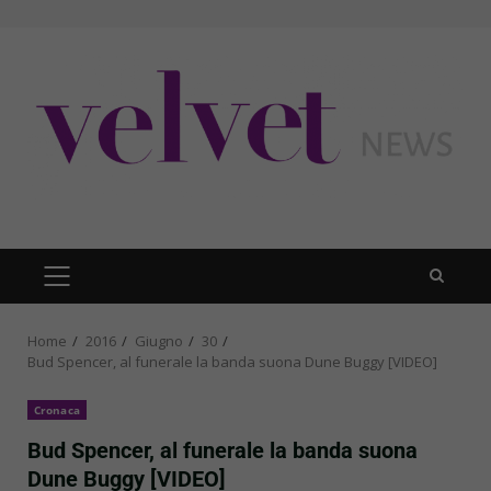
Skip
to
content
PRIMARY
MENU
Home
2016
Giugno
30
Bud Spencer, al funerale la banda suona Dune Buggy [VIDEO]
Cronaca
Bud Spencer, al funerale la banda suona
Dune Buggy [VIDEO]