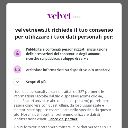
velvetnews.it richiede il tuo consenso
per utilizzare i tuoi dati personali per:
Pubblicità e contenuti personalizzati, misurazione
delle prestazioni dei contenuti e degli annunci,
ricerche sul pubblico, sviluppo di servizi
Cronaca
Archiviare informazioni su dispositivo e/o accedervi
Shock a Torino: “Ha stuprato una bimba”, ma
Scopri di più
c’è la prescrizione. E il giudice chiede scusa
I tuoi dati personali verranno trattati da 327 partner e le
Domenico Coviello
21/02/2017
informazioni raccolte dal tuo dispositivo (come cookie,
identificatori univoci e altri dati del dispositivo) potrebbero
Ci sono voluti 9 anni per fissare la prima udienza del
essere condivise con questi ultimi, da loro visualizzate e
memorizzate oppure essere usate nello specifico da questo
processo di Appello per il presunto...
sito. Noi e i nostri partner potremmo utilizzare dati di
localizzazione esatti.
Elenco dei partner
.
Read More
Alcuni fornitori potrebbero trattare i tuoi dati personali sulla