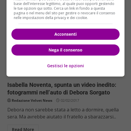
base dell'interesse legittimo, al quale puoi opporti gestendo
le tue opzioni qui sotto. Cerca un link in fondo a questa
pagina o nel menu del sito per gestire o revocare il consenso
nelle impostazioni della privacy e dei cookie.
Acconsenti
Nega il consenso
Gestisci le opzioni
Cronaca
Isabella Noventa, spunta un video inedito:
fotogrammi nell’auto di Debora Sorgato
Redazione Velvet News
02/02/2017
Debora non sarebbe stata a letto a dormire, quella
sera. Ma avrebbe aiutato il fratello a sbarazzarsi...
Read More