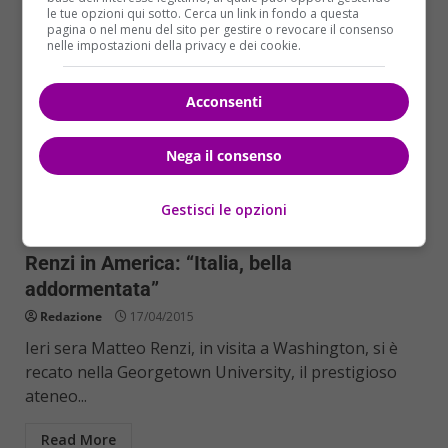
le tue opzioni qui sotto. Cerca un link in fondo a questa
pagina o nel menu del sito per gestire o revocare il consenso
nelle impostazioni della privacy e dei cookie.
Acconsenti
Nega il consenso
Gestisci le opzioni
Politica
Renzi in America: “Italia, bella
addormentata”
Redazione
17/04/2015
Ieri sera Matteo Renzi, in visita a Washington, si è
recato nella Georgetown University, il prestigioso
ateneo...
Read More