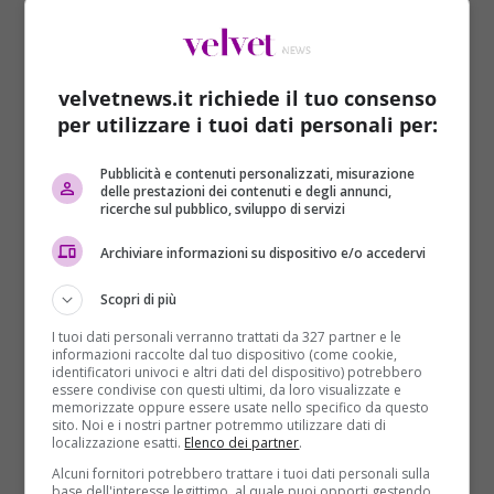
velvetnews.it richiede il tuo consenso
per utilizzare i tuoi dati personali per:
Pubblicità e contenuti personalizzati, misurazione
delle prestazioni dei contenuti e degli annunci,
Mondo
ricerche sul pubblico, sviluppo di servizi
Elezioni 2016: Donald Trump vince anche a
Archiviare informazioni su dispositivo e/o accedervi
Washington
Scopri di più
Redazione
25/05/2016
I tuoi dati personali verranno trattati da 327 partner e le
Continua la corsa di Donald Trump verso la
informazioni raccolte dal tuo dispositivo (come cookie,
nomination repubblicana per l’insediamento alla
identificatori univoci e altri dati del dispositivo) potrebbero
essere condivise con questi ultimi, da loro visualizzate e
Casa Bianca. A Washington si è aggiudicato...
memorizzate oppure essere usate nello specifico da questo
sito. Noi e i nostri partner potremmo utilizzare dati di
localizzazione esatti.
Elenco dei partner
.
Read More
Alcuni fornitori potrebbero trattare i tuoi dati personali sulla
base dell'interesse legittimo, al quale puoi opporti gestendo