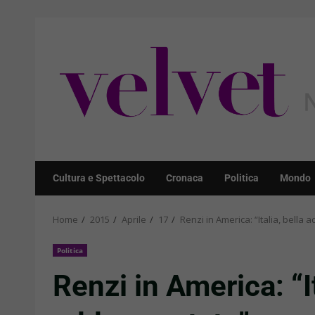
Skip
to
content
Cultura e Spettacolo
Cronaca
Politica
Mondo
Home
2015
Aprile
17
Renzi in America: “Italia, bella
Politica
Renzi in America: “It