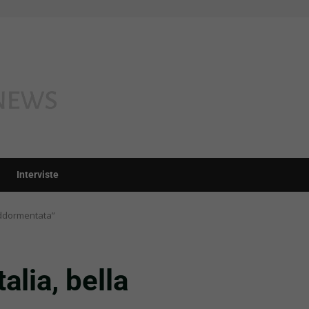
Interviste
 addormentata”
alia, bella