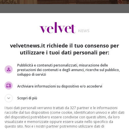
velvetnews.it richiede il tuo consenso per
utilizzare i tuoi dati personali per:
Pubblicità e contenuti personalizzati, misurazione delle
prestazioni dei contenuti e degli annunci, ricerche sul pubblico,
sviluppo di servizi
Archiviare informazioni su dispositivo e/o accedervi
 è recato nella
Georgetown University, il prestigioso
Clinton
. Qui ha incontrato gli studenti che frequentano le
Scopri di più
nazionali.
I tuoi dati personali verranno trattati da 327 partner e le informazioni
raccolte dal tuo dispositivo (come cookie, identificatori univoci e altri dati
icolato post su Facebook
: “
Oggi pomeriggio ho parlato agli
del dispositivo) potrebbero essere condivise con questi ultimi, da loro
iversità americane più importanti
ho voluto ribadire l’importanza
visualizzate e memorizzate oppure essere usate nello specifico da
questo sito. Noi e i nostri partner potremmo utilizzare dati di
o
perché così si difendono la nostra identità e i nostri valori. Con