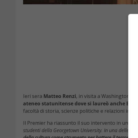
Ieri sera
Matteo Renzi
, in visita a Washington, si
ateneo statunitense dove si laureò anche Bill 
facoltà di storia, scienze politiche e relazioni inter
Il Premier ha riassunto il suo intervento in un
art
studenti della Georgetown University. In una delle un
della cultura come strumento per battere il terrorism