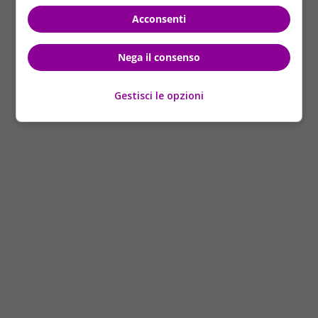
Resta da capire
se approderà anche nel Bel Paese
Acconsenti
oppure n
o; in caso affermativo, comunque, ancora ci
vorrà del tempo prima di poter sperimentare tale
Nega il consenso
prodigio…
Foto by Twitter
Gestisci le opzioni