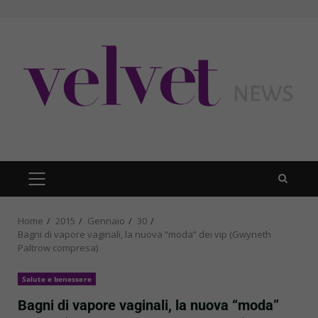
Skip
to
content
PRIMARY
MENU
Home
2015
Gennaio
30
Bagni di vapore vaginali, la nuova “moda” dei vip (Gwyneth
Paltrow compresa)
Salute e benessere
Bagni di vapore vaginali, la nuova “moda”