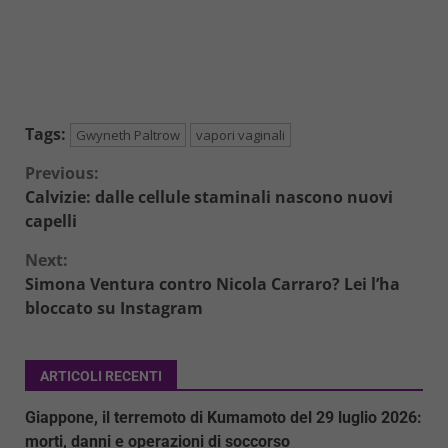
Tags:
Gwyneth Paltrow
vapori vaginali
Continue
Previous:
Calvizie: dalle cellule staminali nascono nuovi
Reading
capelli
Next:
Simona Ventura contro Nicola Carraro? Lei l’ha
bloccato su Instagram
ARTICOLI RECENTI
Giappone, il terremoto di Kumamoto del 29 luglio 2026:
morti, danni e operazioni di soccorso