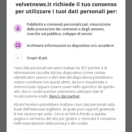
“
Un rilascio energetico
– ha continuato la biondissima
velvetnews.it richiede il tuo consenso
attrice –
non solo un bagno intimo, che bilancia gli
per utilizzare i tuoi dati personali per:
ormoni femminili
“. E che, stando alla sua
testimonianza, assicurerebbe anche
una purezza
Pubblicità e contenuti personalizzati, misurazione
interiore a 360 gradi
. Il trattamento è proposto da
delle prestazioni dei contenuti e degli annunci,
ricerche sul pubblico, sviluppo di servizi
Mugwort V-Steam,
un centro benessere di Santa
Monica parecchio frequentato dalle star
. “
Se siete
Archiviare informazioni su dispositivo e/o accedervi
a Los Angeles
– è l’invito della dolce e determinata
Gwyneth –
è necessario farlo
“. I suoi toni, tuttavia,
Scopri di più
fanno sorgere qualche dubbio in merito
. Perché
I tuoi dati personali verranno trattati da 327 partner e le
risultano un po’ “pubblicitari”, ecco. Forse la Paltrow
informazioni raccolte dal tuo dispositivo (come cookie,
è stata ingaggiata come
testimonial in incognito?
identificatori univoci e altri dati del dispositivo) potrebbero
essere condivise con questi ultimi, da loro visualizzate e
La testata
Fast Company
ha voluto effettuare una
memorizzate oppure essere usate nello specifico da questo
verifica proprio in seguito alle sue dichiarazioni,
sito. Noi e i nostri partner potremmo utilizzare dati di
localizzazione esatti.
Elenco dei partner
.
tramite alcune sue giornaliste; secondo i risultati, il
Alcuni fornitori potrebbero trattare i tuoi dati personali sulla
bagno di vapori vaginali avrebbe
un effetto
base dell'interesse legittimo, al quale puoi opporti gestendo
rilassante e antistress
e il suo costo – circa 50
le tue opzioni qui sotto. Cerca un link in fondo a questa
pagina o nel menu del sito per gestire o revocare il consenso
dollari a seduta – non sarebbe così eccessivo: “
E’ una
nelle impostazioni della privacy e dei cookie.
stregoneria per la tua vagina
“, fanno sapere.