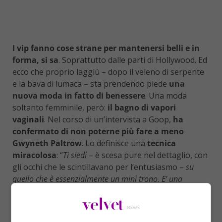
I vip fanno cose strane per mantenersi belli e in
forma, si sa
. Soprattutto dalle parti di Hollywood. Ed
ecco che proprio laggiù – dopo il veleno di serpente
e la bava di lumaca – sta prendendo piede
una
nuova moda in fatto di benessere
. Una moda
soltanto femminile, però:
il bagno di vapori
vaginali
. Nel corso di un’intervista a Goop,
ha
confermato di non poterne più fare a meno
Gwyneth Paltrow
. Lo definisce una
tecnica
miracolosa
: “
Ti siedi
– è scesa pure nel dettaglio, con
gli occhi che le scintillavano per l’entusiasmo –
su
quello che è essenzialmente un mini trono. E’ una
combinazione di raggi infrarossi e vapore che ti purifica
l’utero
“.