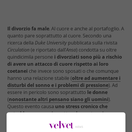
Il divorzio fa male
. Al cuore e anche al portafoglio. A
quanto pare soprattutto al cuore. Secondo una
ricerca della
Duke University
pubblicata sulla rivista
Circulation
(e riportato dall’
Ansa
) condotta su oltre
quindicimila persone
i divorziati sono più a rischio
di avere un attacco di cuore rispetto ai loro
coetanei
che invece sono sposati o che comunque
hanno una relazione stabile (
oltre ad aumentare i
disturbi del sonno e i problemi di pressione
). Ad
essere in pericolo sono soprattutto
le donne
(
nonostante altri pensano siano gli uomini
).
Questo evento causa
uno stress cronico che
potrebbe avere un impatto a lungo termine su
tutto l’organismo
. Nello studio (condotto dal 1992 al
2010) si è visto che circa una persona su tre che si è