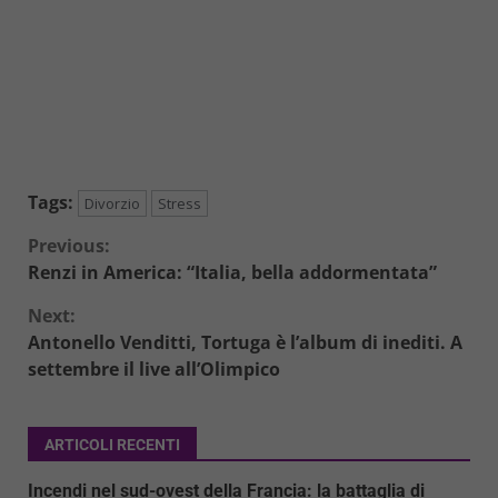
Tags:
Divorzio
Stress
Continue
Previous:
Renzi in America: “Italia, bella addormentata”
Reading
Next:
Antonello Venditti, Tortuga è l’album di inediti. A
settembre il live all’Olimpico
ARTICOLI RECENTI
Incendi nel sud-ovest della Francia: la battaglia di