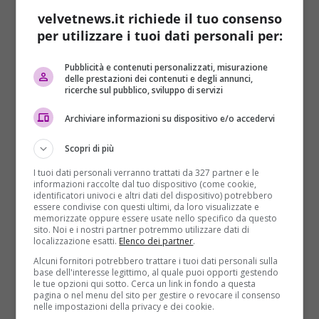
separata almeno una volta ha
il 24 per cento in più
velvetnews.it richiede il tuo consenso
di probabilità
di avere un attacco di cuore.
per utilizzare i tuoi dati personali per:
Le pluridivorziate invece hanno un rischio addirittura
del
77 per cento
. Questo per quanto riguarda le
Pubblicità e contenuti personalizzati, misurazione
delle prestazioni dei contenuti e degli annunci,
donne. Per gli uomini invece gli effetti sono
meno
ricerche sul pubblico, sviluppo di servizi
rovinosi
: le possibilità sono
maggiori del 10 per
cento
per chi conclude il matrimonio una volta e
il 30
Archiviare informazioni su dispositivo e/o accedervi
per cento
per chi affronta il problema più volte.
Scopri di più
“
Questo rischio è paragonabile
– ha spiegato la
ricercatrice
Linda George
–
a quello provocato dalla
I tuoi dati personali verranno trattati da 327 partner e le
informazioni raccolte dal tuo dispositivo (come cookie,
pressione alta o dal diabete
“. E ci si sposa per la
identificatori univoci e altri dati del dispositivo) potrebbero
seconda volta? Per le donne il rischio viene ridotto,
essere condivise con questi ultimi, da loro visualizzate e
memorizzate oppure essere usate nello specifico da questo
mentre per gli uomini si annulla. La colpa sarebbe
sito. Noi e i nostri partner potremmo utilizzare dati di
del
cambiamento di stile di vita
, come per esempio
localizzazione esatti.
Elenco dei partner
.
la perdita di risorse economiche.
Alcuni fornitori potrebbero trattare i tuoi dati personali sulla
base dell'interesse legittimo, al quale puoi opporti gestendo
Inoltre influirebbe molto anche
lo stress psicologico
le tue opzioni qui sotto. Cerca un link in fondo a questa
pagina o nel menu del sito per gestire o revocare il consenso
che aumenta il livello di infiammazione del sistema
nelle impostazioni della privacy e dei cookie.
immunitario. Se questo problema viene vissuto per