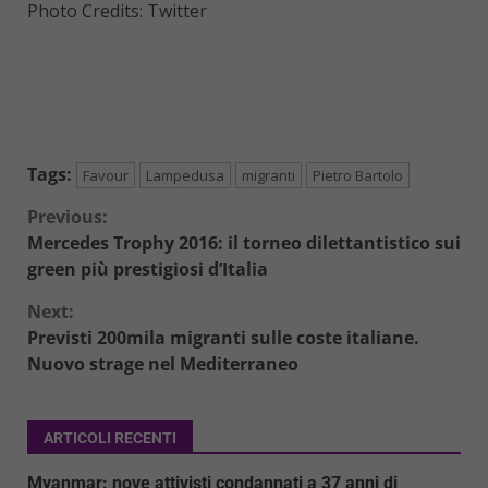
Photo Credits: Twitter
Tags:
Favour
Lampedusa
migranti
Pietro Bartolo
Continue
Previous:
Mercedes Trophy 2016: il torneo dilettantistico sui
Reading
green più prestigiosi d’Italia
Next:
Previsti 200mila migranti sulle coste italiane.
Nuovo strage nel Mediterraneo
ARTICOLI RECENTI
Myanmar: nove attivisti condannati a 37 anni di