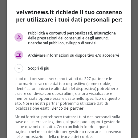
portato la piccola in salvo hanno raccontato che
velvetnews.it richiede il tuo consenso
prima di annegare la mamma della bambina ha
per utilizzare i tuoi dati personali per:
affidato la figlia ad una amica.
Favour ora sta bene
.
“
L’ho visitata, sta bene. Le abbiamo dato del latte,
Pubblicità e contenuti personalizzati, misurazione
cambiato i vestiti. Era leggermente disidratata, ma niente
delle prestazioni dei contenuti e degli annunci,
ricerche sul pubblico, sviluppo di servizi
di serio. È rimasta in ambulatorio per alcune ore, poi l’ho
accompagnata io stesso nel centro d’accoglienza,
Archiviare informazioni su dispositivo e/o accedervi
consegnandola alla polizia. È in buone mani
” Queste le
parole del medico
Bartolo
che aggiunge: “
I migranti
Scopri di più
sentiti hanno riferito tutti la stessa versione e questo ci fa
I tuoi dati personali verranno trattati da 327 partner e le
pensare che le cose siano andate proprio così, che la
informazioni raccolte dal tuo dispositivo (come cookie,
mamma della bimba sia proprio morta
“.
identificatori univoci e altri dati del dispositivo) potrebbero
essere condivise con questi ultimi, da loro visualizzate e
memorizzate oppure essere usate nello specifico da questo
Immediatamente è scattata una gara di solidarietà in
sito. Noi e i nostri partner potremmo utilizzare dati di
tutto il paese per adottare la bambina. In moltissimi
localizzazione esatti.
Elenco dei partner
.
hanno chiamato per cercare di avere in adozione la
Alcuni fornitori potrebbero trattare i tuoi dati personali sulla
base dell'interesse legittimo, al quale puoi opporti gestendo
piccola. Per il momento
Favour
sarà portata in una
le tue opzioni qui sotto. Cerca un link in fondo a questa
comunità per minori di
Palermo
, in attesa di una
pagina o nel menu del sito per gestire o revocare il consenso
nelle impostazioni della privacy e dei cookie.
famiglia che si occupi di lei. Secondo il racconto dei