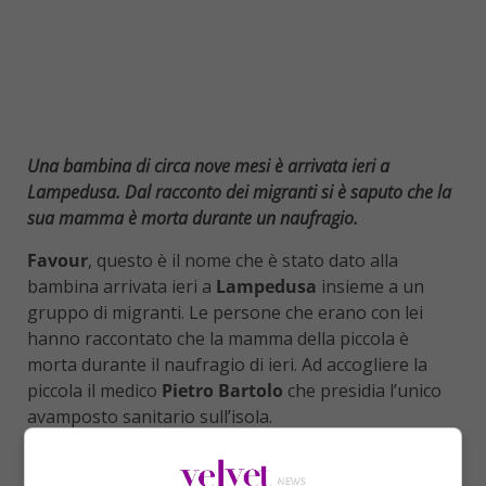
Una bambina di circa nove mesi è arrivata ieri a
Lampedusa. Dal racconto dei migranti si è saputo che la
sua mamma è morta durante un naufragio.
Favour
, questo è il nome che è stato dato alla
bambina arrivata ieri a
Lampedusa
insieme a un
gruppo di migranti. Le persone che erano con lei
hanno raccontato che la mamma della piccola è
morta durante il naufragio di ieri. Ad accogliere la
piccola il medico
Pietro Bartolo
che presidia l’unico
avamposto sanitario sull’isola.
Un miracolo che fa riaccendere la speranza dopo
l’ennesima tragedia di ieri. Le persone che hanno