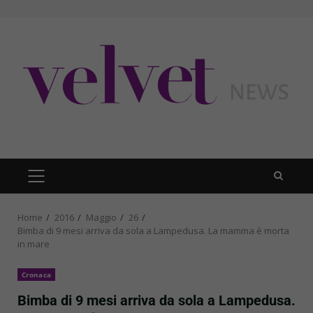
Skip
to
content
PRIMARY
MENU
Home
2016
Maggio
26
Bimba di 9 mesi arriva da sola a Lampedusa. La mamma è morta
in mare
Cronaca
Bimba di 9 mesi arriva da sola a Lampedusa.