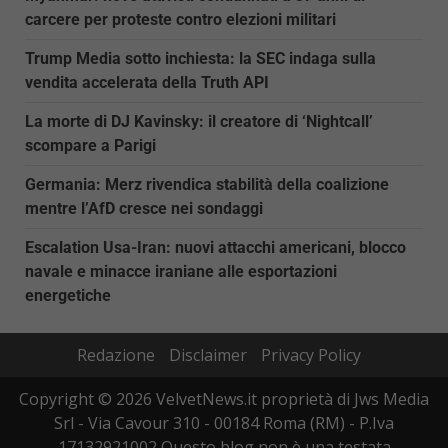
carcere per proteste contro elezioni militari
Trump Media sotto inchiesta: la SEC indaga sulla
vendita accelerata della Truth API
La morte di DJ Kavinsky: il creatore di ‘Nightcall’
scompare a Parigi
Germania: Merz rivendica stabilità della coalizione
mentre l’AfD cresce nei sondaggi
Escalation Usa-Iran: nuovi attacchi americani, blocco
navale e minacce iraniane alle esportazioni
energetiche
Redazione
Disclaimer
Privacy Policy
Copyright © 2026 VelvetNews.it proprietà di Jws Media
Srl - Via Cavour 310 - 00184 Roma (RM) - P.Iva
17132921002 Questo blog non è una testata