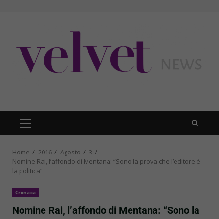
Skip
to
content
PRIMARY
MENU
Home
2016
Agosto
3
Nomine Rai, l’affondo di Mentana: “Sono la prova che l’editore è
la politica”
Cronaca
Nomine Rai, l’affondo di Mentana: “Sono la