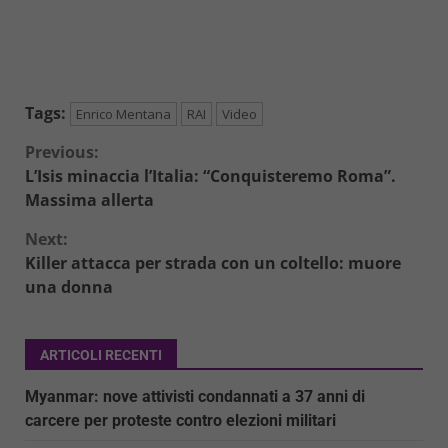
Tags:
Enrico Mentana
RAI
Video
Continue
Previous:
L’Isis minaccia l’Italia: “Conquisteremo Roma”.
Reading
Massima allerta
Next:
Killer attacca per strada con un coltello: muore
una donna
ARTICOLI RECENTI
Myanmar: nove attivisti condannati a 37 anni di
carcere per proteste contro elezioni militari