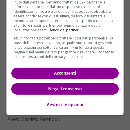
Masi
e
Bianca Berlinguer
rispettivamente dal
Tg2 e
I tuoi dati personali verranno trattati da 327 partner e le
informazioni raccolte dal tuo dispositivo (come cookie,
Tg3
.
identificatori univoci e altri dati del dispositivo) potrebbero
essere condivise con questi ultimi, da loro visualizzate e
Initialize ads
memorizzate oppure essere usate nello specifico da questo
sito. Noi e i nostri partner potremmo utilizzare dati di
localizzazione esatti.
Elenco dei partner
.
Alcuni fornitori potrebbero trattare i tuoi dati personali sulla
base dell'interesse legittimo, al quale puoi opporti gestendo
le tue opzioni qui sotto. Cerca un link in fondo a questa
pagina o nel menu del sito per gestire o revocare il consenso
nelle impostazioni della privacy e dei cookie.
Acconsenti
Nega il consenso
Gestisci le opzioni
Photo Credits: Facebook