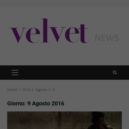
Skip
to
content
PRIMARY
MENU
Home
2016
Agosto
9
Giorno:
9 Agosto 2016