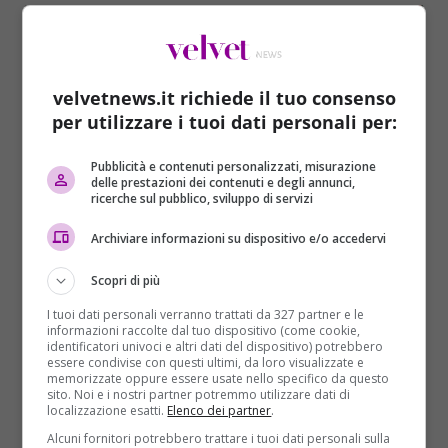
velvetnews.it richiede il tuo consenso
per utilizzare i tuoi dati personali per:
Pubblicità e contenuti personalizzati, misurazione
delle prestazioni dei contenuti e degli annunci,
ricerche sul pubblico, sviluppo di servizi
Mondo
Archiviare informazioni su dispositivo e/o accedervi
La tragica fine di un atleta sloveno. Si tuffa
Scopri di più
e scompare nelle acque [VIDEO]
I tuoi dati personali verranno trattati da 327 partner e le
Redazione Velvet News
09/08/2016
informazioni raccolte dal tuo dispositivo (come cookie,
Initialize ads Tragedia durante una gara di tuffi
identificatori univoci e altri dati del dispositivo) potrebbero
essere condivise con questi ultimi, da loro visualizzate e
freestyle in Slovenia. Andrei Beuc, 34enne tuffatore
memorizzate oppure essere usate nello specifico da questo
da grandi...
sito. Noi e i nostri partner potremmo utilizzare dati di
localizzazione esatti.
Elenco dei partner
.
Read More
Alcuni fornitori potrebbero trattare i tuoi dati personali sulla