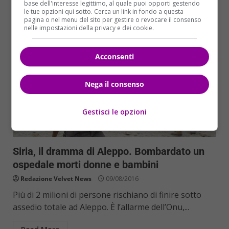
base dell'interesse legittimo, al quale puoi opporti gestendo
le tue opzioni qui sotto. Cerca un link in fondo a questa
pagina o nel menu del sito per gestire o revocare il consenso
nelle impostazioni della privacy e dei cookie.
Acconsenti
Nega il consenso
Gestisci le opzioni
Cronaca
Siria, il dramma di Aleppo. Bombardato un
ospedale morti donne e bambini
Redazione Velvet News
09/08/2016
Più di 2 milioni di persone rischiano di finire sotto
assedio totale ad Aleppo. È l’allarme dell’Onu,...