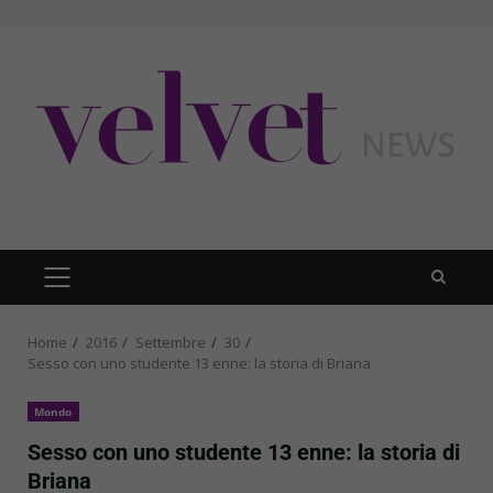
Skip
to
content
PRIMARY
MENU
Home
2016
Settembre
30
Sesso con uno studente 13 enne: la storia di Briana
Mondo
Sesso con uno studente 13 enne: la storia di
Briana