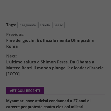
Tags:
insegnante
scuola
Sesso
Continue
Previous:
Fine dei giochi. È ufficiale niente Olimpiadi a
Reading
Roma
Next:
L’ultimo saluto a Shimon Peres. Da Obama a
Matteo Renzi il mondo piange l’ex leader d’Israele
[FOTO]
ARTICOLI RECENTI
Myanmar: nove attivisti condannati a 37 anni di
carcere per proteste contro elezioni militari