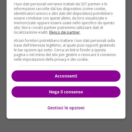
ausiliario della scuola – Ogni comportamento che
I tuoi dati personali verranno trattati da 327 partner e le
compromette la sicurezza e il benessere dei nostri
informazioni raccolte dal tuo dispositivo (come cookie,
identificatori univoci e altri dati del dispositivo) potrebbero
studenti e la fiducia della nostra comunità non potrà
essere condivise con questi ultimi, da loro visualizzate e
mai essere tollerato».Il dettaglio più inquietante è
memorizzate oppure essere usate nello specifico da questo
sito. Noi e i nostri partner potremmo utilizzare dati di
che Briana potrebbe non essere alla sua prima
localizzazione esatti.
Elenco dei partner
.
esperienza con un allievo: secondo la polizia, infatti,
Alcuni fornitori potrebbero trattare i tuoi dati personali sulla
era stata aperta un’inchiesta su di lei per rapporti
base dell'interesse legittimo, al quale puoi opporti gestendo
le tue opzioni qui sotto. Cerca un link in fondo a questa
sessuali con un altro studente, ma l
‘indagine era
pagina o nel menu del sito per gestire o revocare il consenso
stata fermata perché non era stata sporta alcuna
nelle impostazioni della privacy e dei cookie.
denuncia
.
Acconsenti
Nega il consenso
Gestisci le opzioni