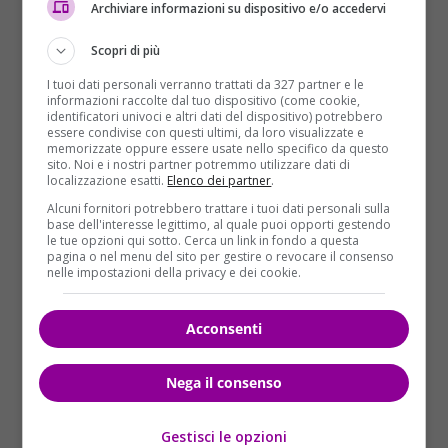
Archiviare informazioni su dispositivo e/o accedervi
Questo,
secondo gli investigatori baresi,
Scopri di più
costituisce un grave rischio ambientale
e igienico-
sanitario
perché i liquami biologicamente
I tuoi dati personali verranno trattati da 327 partner e le
informazioni raccolte dal tuo dispositivo (come cookie,
contaminati vengono sparsi sulla rete ferroviaria. Di
identificatori univoci e altri dati del dispositivo) potrebbero
qui il conseguente provvedimento di sequestro
essere condivise con questi ultimi, da loro visualizzate e
memorizzate oppure essere usate nello specifico da questo
richiesto dal pm Baldo Pisani. Nel fascicolo
sito. Noi e i nostri partner potremmo utilizzare dati di
d’inchiesta della Procura di Bari sono indagati per
localizzazione esatti.
Elenco dei partner
.
violazioni al codice dell’ambiente il direttore generale
Alcuni fornitori potrebbero trattare i tuoi dati personali sulla
base dell'interesse legittimo, al quale puoi opporti gestendo
e il responsabile manutenzione e pulizia di Trenitalia
le tue opzioni qui sotto. Cerca un link in fondo a questa
Puglia. Trenitalia ha ribadito in una nota la
pagina o nel menu del sito per gestire o revocare il consenso
nelle impostazioni della privacy e dei cookie.
conformità dei treni alle normative europee: “Siamo
rispettosi del lavoro della magistratura e fiduciosi
che presto sarà fatta giusta luce sulla vicenda. Tutti i
Acconsenti
nostri treni, infatti, sono conformi alle normative
europee”.
Nega il consenso
Gestisci le opzioni