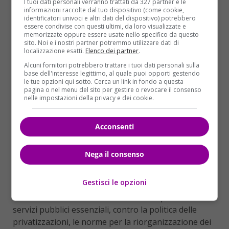
I tuoi dati personali verranno trattati da 327 partner e le
informazioni raccolte dal tuo dispositivo (come cookie,
identificatori univoci e altri dati del dispositivo) potrebbero
essere condivise con questi ultimi, da loro visualizzate e
memorizzate oppure essere usate nello specifico da questo
sito. Noi e i nostri partner potremmo utilizzare dati di
localizzazione esatti.
Elenco dei partner
.
Alcuni fornitori potrebbero trattare i tuoi dati personali sulla
FASCE GARANZIA
base dell'interesse legittimo, al quale puoi opporti gestendo
le tue opzioni qui sotto. Cerca un link in fondo a questa
Nel caso della protesta di 24 ore
saranno
in vigore
pagina o nel menu del sito per gestire o revocare il consenso
le due fasce di garanzia
durante le quali il servizio
nelle impostazioni della privacy e dei cookie.
funzionerà regolarmente: fino alle 8.30 e
dalle 17
alle 20
. L’ultimo sciopero nel settore dei trasporti del
Acconsenti
16 giugno (allora generale e per l’intera giornata)
proclamato da sindacati autonomi e di base aveva
Nega il consenso
portato lo stesso ministro dei Trasporti Graziano
Delrio a parlare di “venerdì nero”. Tra le ragioni della
Gestisci le opzioni
protesta, spiega l’Unione sindacale di base, quella di
“difendere il diritto dell’esercizio di sciopero nei
servizi pubblici essenziali, contro la politica delle
privatizzazioni, le norme per la riorganizzazione dei