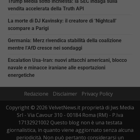
Trump Media sotto inchiesta: la SEC indaga sulla
vendita accelerata della Truth API
La morte di DJ Kavinsky: il creatore di ‘Nightcall’
scompare a Parigi
Germania: Merz rivendica stabilità della coalizione
mentre l’AfD cresce nei sondaggi
Escalation Usa-Iran: nuovi attacchi americani, blocco
navale e minacce iraniane alle esportazioni
energetiche
Redazione
Disclaimer
Privacy Policy
Copyright © 2026 VelvetNews.it proprietà di Jws Media
Srl - Via Cavour 310 - 00184 Roma (RM) - P.Iva
17132921002 Questo blog non è una testata
giornalistica, in quanto viene aggiornato senza alcuna
periodicità. Non può pertanto considerarsi un