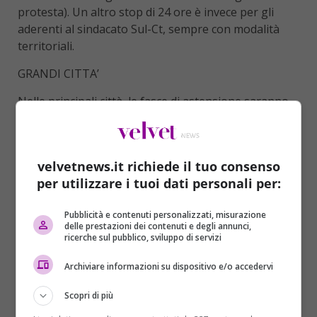
protesta). Un altro stop di 24 ore è invece per gli
aderenti al sindacato Sul-Ct, sempre con modalità
territoriali.
GRANDI CITTA’
Nelle principali città, le fasce di astensione saranno
dunque diverse: a
Roma
l’agitazione è prevista
dalle
ore 11.00 alle 15.00
; a
Torino
dalle ore
18.00 alle
22.00
; a
Milano
dalle
ore 18.00 alle 22.00
; a
Napoli
velvetnews.it richiede il tuo consenso
per bus e metro dalle
ore 9.00 alle 13.00
.
per utilizzare i tuoi dati personali per:
Pubblicità e contenuti personalizzati, misurazione
delle prestazioni dei contenuti e degli annunci,
ricerche sul pubblico, sviluppo di servizi
Archiviare informazioni su dispositivo e/o accedervi
Scopri di più