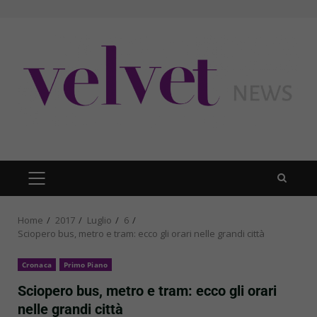
Skip
to
content
PRIMARY
MENU
Home
2017
Luglio
6
Sciopero bus, metro e tram: ecco gli orari nelle grandi città
Cronaca
Primo Piano
Sciopero bus, metro e tram: ecco gli orari
nelle grandi città