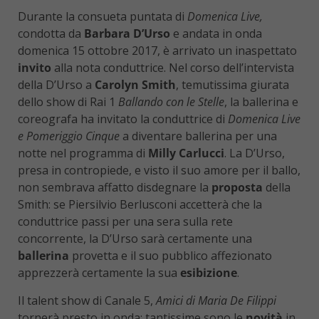
Durante la consueta puntata di
Domenica Live,
condotta da
Barbara D’Urso
e andata in onda
domenica 15 ottobre 2017, è arrivato un inaspettato
invito
alla nota conduttrice. Nel corso dell’intervista
della D’Urso a
Carolyn Smith
, temutissima giurata
dello show di Rai 1
Ballando con le Stelle
, la ballerina e
coreografa ha invitato la conduttrice di
Domenica Live
e Pomeriggio Cinque
a diventare ballerina per una
notte nel programma di
Milly Carlucci
. La D’Urso,
presa in contropiede, e visto il suo amore per il ballo,
non sembrava affatto disdegnare la
proposta
della
Smith: se Piersilvio Berlusconi accetterà che la
conduttrice passi per una sera sulla rete
concorrente, la D’Urso sarà certamente una
ballerina
provetta e il suo pubblico affezionato
apprezzerà certamente la sua
esibizione
.
Il talent show di Canale 5,
Amici di Maria De Filippi
tornerà presto in onda: tantissime sono le
novità
in