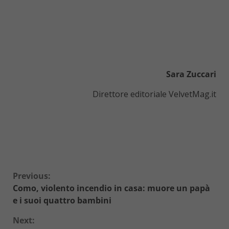
Sara Zuccari
Direttore editoriale VelvetMag.it
Continue
Previous:
Como, violento incendio in casa: muore un papà
Reading
e i suoi quattro bambini
Next: