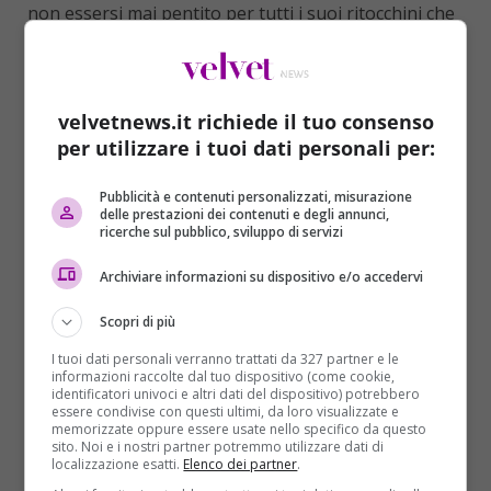
non essersi mai pentito per tutti i suoi ritocchini che
in poco tempo gli hanno donato l’aspetto artificiale
di una bambola, e ha specificato di non avere
nessuna intenzione di voler smettere. Alves nel 2004
è persino entrato nel
Guinnes dei Primati
per aver
velvetnews.it richiede il tuo consenso
subito il maggior numero di interventi estetici. Che
per utilizzare i tuoi dati personali per:
cosa è rimasto di naturale nell’aspetto dell’uomo
Ken? Le manie e le parti intime (per il momento!).
Pubblicità e contenuti personalizzati, misurazione
delle prestazioni dei contenuti e degli annunci,
ricerche sul pubblico, sviluppo di servizi
Archiviare informazioni su dispositivo e/o accedervi
Scopri di più
I tuoi dati personali verranno trattati da 327 partner e le
informazioni raccolte dal tuo dispositivo (come cookie,
identificatori univoci e altri dati del dispositivo) potrebbero
essere condivise con questi ultimi, da loro visualizzate e
memorizzate oppure essere usate nello specifico da questo
sito. Noi e i nostri partner potremmo utilizzare dati di
localizzazione esatti.
Elenco dei partner
.