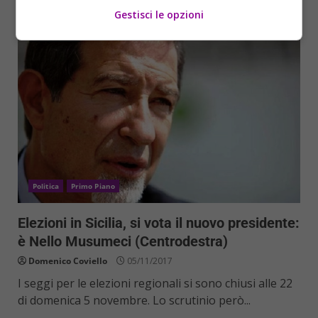
Read More
Gestisci le opzioni
Politica
Primo Piano
Elezioni in Sicilia, si vota il nuovo presidente:
è Nello Musumeci (Centrodestra)
Domenico Coviello
05/11/2017
I seggi per le elezioni regionali si sono chiusi alle 22
di domenica 5 novembre. Lo scrutinio però...