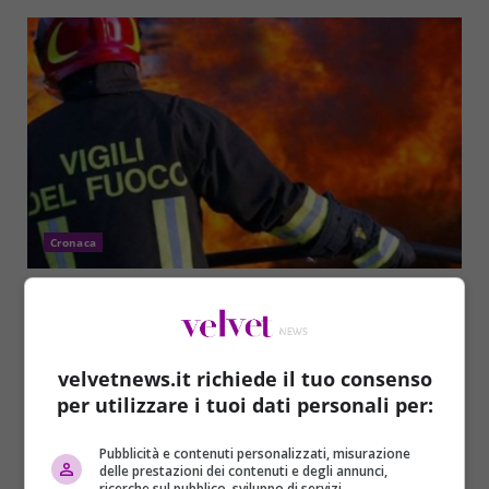
Cronaca
Forte esplosione a Palermo: ci sono feriti
Stefano D'Alessio
05/11/2017
Una forte esplosione ha svegliato questa mattina,
velvetnews.it richiede il tuo consenso
domenica 5 novembre, gli abitanti di via Tommaso
per utilizzare i tuoi dati personali per:
Natale, a Palermo,...
Pubblicità e contenuti personalizzati, misurazione
Read More
delle prestazioni dei contenuti e degli annunci,
ricerche sul pubblico, sviluppo di servizi