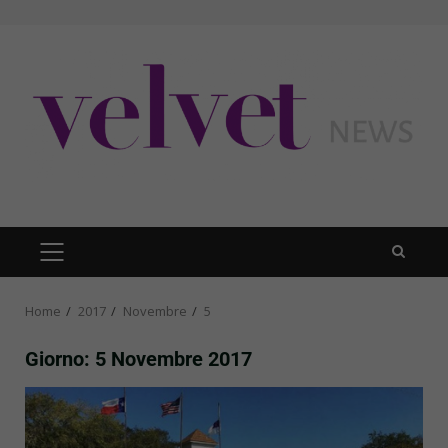
Skip
to
content
PRIMARY
MENU
Home
2017
Novembre
5
Giorno:
5 Novembre 2017