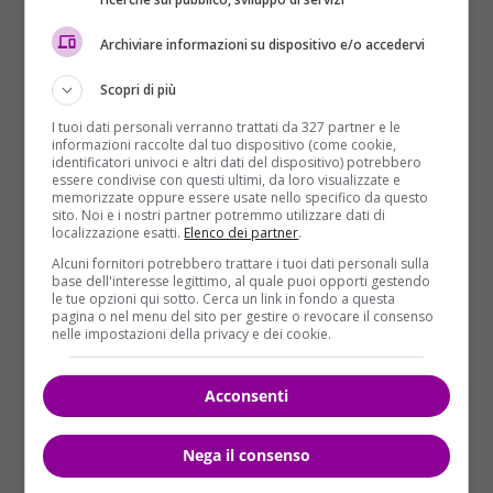
Archiviare informazioni su dispositivo e/o accedervi
Scopri di più
I tuoi dati personali verranno trattati da 327 partner e le
informazioni raccolte dal tuo dispositivo (come cookie,
identificatori univoci e altri dati del dispositivo) potrebbero
essere condivise con questi ultimi, da loro visualizzate e
memorizzate oppure essere usate nello specifico da questo
sito. Noi e i nostri partner potremmo utilizzare dati di
localizzazione esatti.
Elenco dei partner
.
Mondo
Alcuni fornitori potrebbero trattare i tuoi dati personali sulla
base dell'interesse legittimo, al quale puoi opporti gestendo
le tue opzioni qui sotto. Cerca un link in fondo a questa
Dubai: arrestato Tulliani, cognato di Fini. Al
pagina o nel menu del sito per gestire o revocare il consenso
via la procedura di estradizione in Italia
nelle impostazioni della privacy e dei cookie.
Redazione Velvet News
05/11/2017
Acconsenti
Giancarlo Tulliani, fratello della compagna dell’ex
leader di An, Gianfranco Fini, è stato arrestato a
Dubai dove...
Nega il consenso