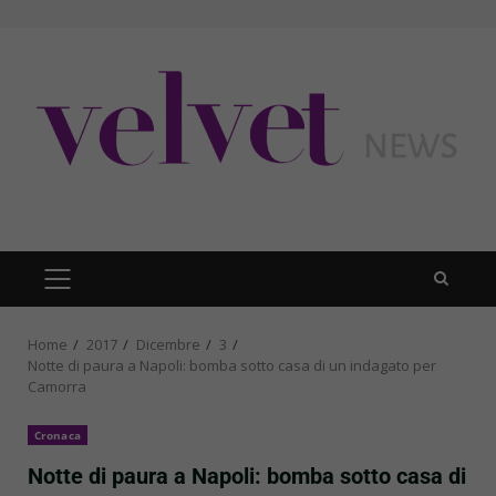
Skip
to
content
PRIMARY
MENU
Home
2017
Dicembre
3
Notte di paura a Napoli: bomba sotto casa di un indagato per
Camorra
Cronaca
Notte di paura a Napoli: bomba sotto casa di