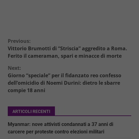
Continue
Previous:
Vittorio Brumotti di “Striscia” aggredito a Roma.
Reading
Ferito il cameraman, spari e minacce di morte
Next:
Giorno “speciale” per il fidanzato reo confesso
dell’omicidio di Noemi Durini: dietro le sbarre
compie 18 anni
ARTICOLI RECENTI
Myanmar: nove attivisti condannati a 37 anni di
carcere per proteste contro elezioni militari