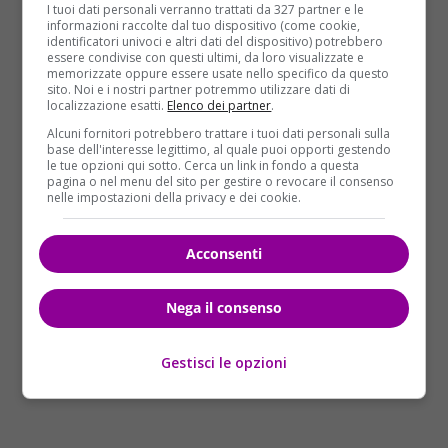
balconcino
affacciato sulla strada, al piano rialzato.
I tuoi dati personali verranno trattati da 327 partner e le
informazioni raccolte dal tuo dispositivo (come cookie,
La deflagrazione ha inoltre infranto i vetri di
identificatori univoci e altri dati del dispositivo) potrebbero
numerose abitazioni nelle vicinanze dell’esplosione.
essere condivise con questi ultimi, da loro visualizzate e
memorizzate oppure essere usate nello specifico da questo
sito. Noi e i nostri partner potremmo utilizzare dati di
Allo stato attuale,
non risulta alcuna persona
localizzazione esatti.
Elenco dei partner
.
ferita
in seguito allo scoppio dell’ordigno
Alcuni fornitori potrebbero trattare i tuoi dati personali sulla
rudimentale. Sul luogo dell’esplosione sono
base dell'interesse legittimo, al quale puoi opporti gestendo
intervenuti gli uomini della Polizia di Stato, che
le tue opzioni qui sotto. Cerca un link in fondo a questa
pagina o nel menu del sito per gestire o revocare il consenso
stanno indagando su quanto accaduto per scoprire i
nelle impostazioni della privacy e dei cookie.
responsabili del gesto.
Acconsenti
Nega il consenso
Gestisci le opzioni