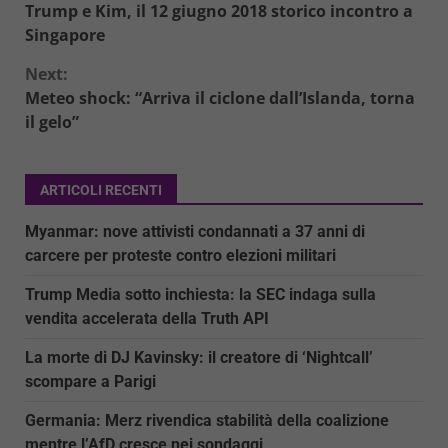
Trump e Kim, il 12 giugno 2018 storico incontro a
Reading
Singapore
Next:
Meteo shock: “Arriva il ciclone dall’Islanda, torna
il gelo”
ARTICOLI RECENTI
Myanmar: nove attivisti condannati a 37 anni di
carcere per proteste contro elezioni militari
Trump Media sotto inchiesta: la SEC indaga sulla
vendita accelerata della Truth API
La morte di DJ Kavinsky: il creatore di ‘Nightcall’
scompare a Parigi
Germania: Merz rivendica stabilità della coalizione
mentre l’AfD cresce nei sondaggi