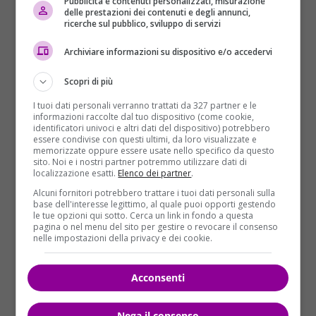
Pubblicità e contenuti personalizzati, misurazione
delle prestazioni dei contenuti e degli annunci,
una madre, prima di essere un sindaco”. Accanto al
ricerche sul pubblico, sviluppo di servizi
primo cittadino, una folla di residenti. “Speravamo
con tutto il cuore che ce la facesse – aggiunge
Archiviare informazioni su dispositivo e/o accedervi
Cosciotti con la voce rotta dalla commozione –
Scopri di più
invece, è finita nel modo peggiore”. “Non possiamo
che stringerci ai genitori condividendo con loro un
I tuoi dati personali verranno trattati da 327 partner e le
dolore immenso”.
informazioni raccolte dal tuo dispositivo (come cookie,
identificatori univoci e altri dati del dispositivo) potrebbero
essere condivise con questi ultimi, da loro visualizzate e
memorizzate oppure essere usate nello specifico da questo
sito. Noi e i nostri partner potremmo utilizzare dati di
localizzazione esatti.
Elenco dei partner
.
Alcuni fornitori potrebbero trattare i tuoi dati personali sulla
base dell'interesse legittimo, al quale puoi opporti gestendo
le tue opzioni qui sotto. Cerca un link in fondo a questa
pagina o nel menu del sito per gestire o revocare il consenso
nelle impostazioni della privacy e dei cookie.
Acconsenti
Nega il consenso