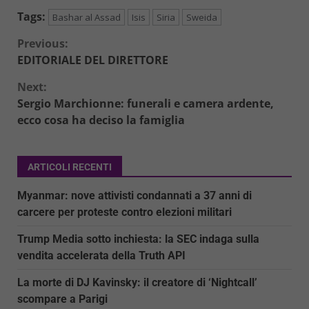
Tags:
Bashar al Assad
Isis
Siria
Sweida
Continue
Previous:
EDITORIALE DEL DIRETTORE
Reading
Next:
Sergio Marchionne: funerali e camera ardente,
ecco cosa ha deciso la famiglia
ARTICOLI RECENTI
Myanmar: nove attivisti condannati a 37 anni di
carcere per proteste contro elezioni militari
Trump Media sotto inchiesta: la SEC indaga sulla
vendita accelerata della Truth API
La morte di DJ Kavinsky: il creatore di ‘Nightcall’
scompare a Parigi