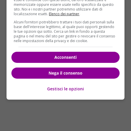
memorizzate oppure essere usate nello specifico da questo
superiore. Stando quanto riferito dall’
Ondus
e
sito. Noi e i nostri partner potremmo utilizzare dati di
riportato dall’
Ansa
,
i terroristi dell’Isis hanno preso
localizzazione esatti.
Elenco dei partner
.
in ostaggi molti civili, dei quali al momento
Alcuni fornitori potrebbero trattare i tuoi dati personali sulla
base dell'interesse legittimo, al quale puoi opporti gestendo
ancora non si conosce la sorte
. Il bilancio al
le tue opzioni qui sotto. Cerca un link in fondo a questa
momento, nonostante i funerali già in corso, è del
pagina o nel menu del sito per gestire o revocare il consenso
nelle impostazioni della privacy e dei cookie.
tutto provvisorio e confuso. Ciò che è certo è che
siamo davanti ad
uno dei più sanguinosi attacchi
compiuti dall’Isis in Siria
.
Acconsenti
Nega il consenso
Gestisci le opzioni