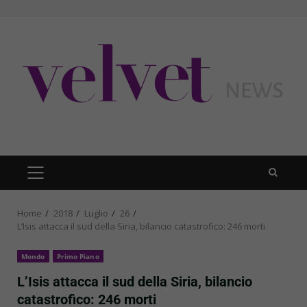
Skip
to
content
PRIMARY
MENU
Home
2018
Luglio
26
L’Isis attacca il sud della Siria, bilancio catastrofico: 246 morti
Mondo
Primo Piano
L’Isis attacca il sud della Siria, bilancio
catastrofico: 246 morti