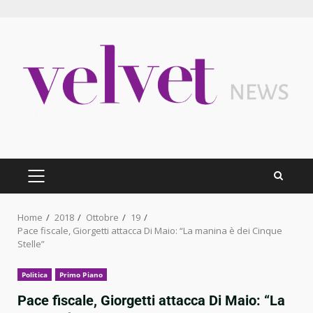
Skip
to
content
PRIMARY
MENU
Home
2018
Ottobre
19
Pace fiscale, Giorgetti attacca Di Maio: “La manina è dei Cinque
Stelle”
Politica
Primo Piano
Pace fiscale, Giorgetti attacca Di Maio: “La