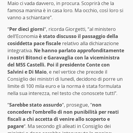
Maio ci vada davvero, in procura. Scoprirà che la
famosa manina è in casa loro. Ma occhio, così loro si
vanno a schiantare”.
“
Per dieci giorni
“, ricorda Giorgetti, “al ministero
dell’Economia
è stato discusso il passaggio della
cosiddetta pace fiscale
relativo alla dichiarazione
integrativa.
Ne hanno parlato approfonditamente
i nostri Bitonci e Garavaglia con la viceministra
del M5S Castelli. Poi il presidente Conte con
Salvini e Di Maio
, e nel vertice che precede il
Consiglio dei ministri di lunedì, decidono di porre un
limite di 100 mila euro e la norma è stata formulata
nella sua interezza, nel testo che conoscete tutti”.
“
Sarebbe stato assurdo
“, prosegue, “
non
concedere l’ombrello di non punibilità per reati
fiscali a chi accetta di venire allo scoperto e
pagare
“. Ma secondo gli alleati in Consiglio dei