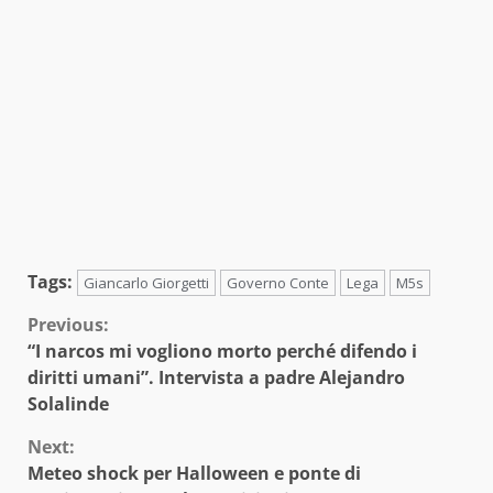
Tags:
Giancarlo Giorgetti
Governo Conte
Lega
M5s
Continue
Previous:
“I narcos mi vogliono morto perché difendo i
Reading
diritti umani”. Intervista a padre Alejandro
Solalinde
Next:
Meteo shock per Halloween e ponte di