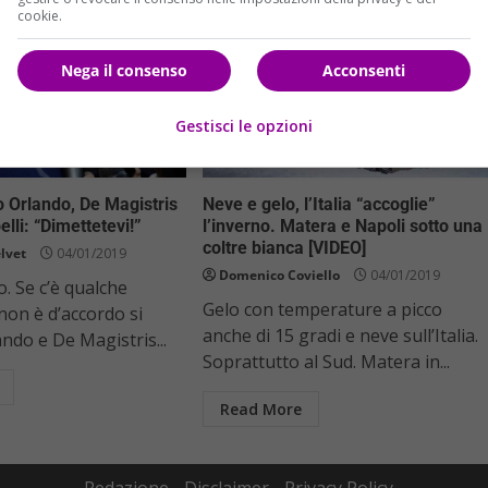
cookie.
Nega il consenso
Acconsenti
Gestisci le opzioni
mo Piano
Cronaca
Primo Piano
o Orlando, De Magistris
Neve e gelo, l’Italia “accoglie”
belli: “Dimettetevi!”
l’inverno. Matera e Napoli sotto una
coltre bianca [VIDEO]
lvet
04/01/2019
Domenico Coviello
04/01/2019
o. Se c’è qualche
Gelo con temperature a picco
non è d’accordo si
anche di 15 gradi e neve sull’Italia.
ando e De Magistris...
Soprattutto al Sud. Matera in...
Read More