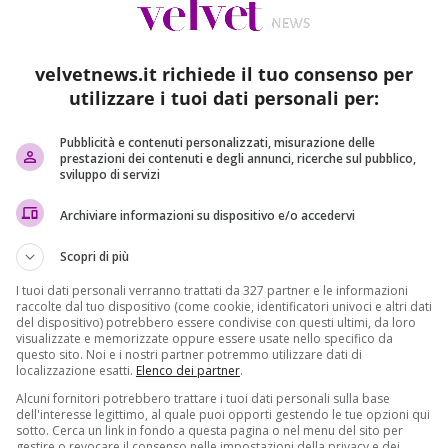
velvetnews.it richiede il tuo consenso per
utilizzare i tuoi dati personali per:
mo Piano
Primo Piano
Sport
Pubblicità e contenuti personalizzati, misurazione delle
prestazioni dei contenuti e degli annunci, ricerche sul pubblico,
 su Rai Due? “Buttati
Juventus-Milan in Arabia: donne
sviluppo di servizi
cero per la satira su
discriminate. Salvini, Meloni e
Boldrini attaccano il calcio
Archiviare informazioni su dispositivo e/o accedervi
lvet
04/01/2019
Domenico Coviello
04/01/2019
Scopri di più
 per Luca e Paolo, ma
Matteo Salvini, Giorgia Meloni e
I tuoi dati personali verranno trattati da 327 partner e le informazioni
’informazione è
Laura Boldrini uniti da un duro
raccolte dal tuo dispositivo (come cookie, identificatori univoci e altri dati
sì, in un’intervista al
attacco al calcio che va a...
del dispositivo) potrebbero essere condivise con questi ultimi, da loro
visualizzate e memorizzate oppure essere usate nello specifico da
questo sito. Noi e i nostri partner potremmo utilizzare dati di
Read More
localizzazione esatti.
Elenco dei partner
.
Alcuni fornitori potrebbero trattare i tuoi dati personali sulla base
dell'interesse legittimo, al quale puoi opporti gestendo le tue opzioni qui
sotto. Cerca un link in fondo a questa pagina o nel menu del sito per
gestire o revocare il consenso nelle impostazioni della privacy e dei