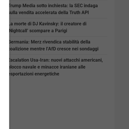
Trump Media sotto inchiesta: la SEC indaga
sulla vendita accelerata della Truth API
La morte di DJ Kavinsky: il creatore di
‘Nightcall’ scompare a Parigi
Germania: Merz rivendica stabilità della
coalizione mentre l’AfD cresce nei sondaggi
Escalation Usa-Iran: nuovi attacchi americani,
blocco navale e minacce iraniane alle
esportazioni energetiche