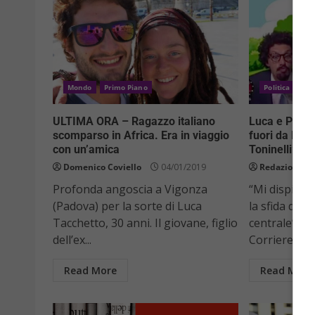
Mondo
Primo Piano
Politica
Pri
ULTIMA ORA – Ragazzo italiano
Luca e Paolo
scomparso in Africa. Era in viaggio
fuori da Frec
con un’amica
Toninelli”
Domenico Coviello
04/01/2019
Redazione Ve
Profonda angoscia a Vigonza
“Mi dispiace
(Padova) per la sorte di Luca
la sfida dell
Tacchetto, 30 anni. Il giovane, figlio
centrale”. Co
dell’ex...
Corriere...
Read More
Read More