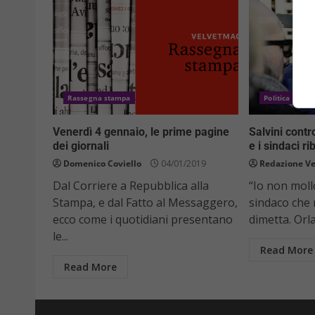
Rassegna stampa
Politica
Pri
Venerdì 4 gennaio, le prime pagine
Salvini contr
dei giornali
e i sindaci ri
Domenico Coviello
04/01/2019
Redazione Ve
Dal Corriere a Repubblica alla
“Io non moll
Stampa, e dal Fatto al Messaggero,
sindaco che 
ecco come i quotidiani presentano
dimetta. Orl
le...
Read More
Read More