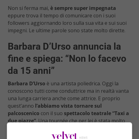
Non si ferma mai,
è sempre super impegnata
eppure trova il tempo di comunicare con i suoi
followers aggiornando loro sulla sua vita e sui suoi
impegni. Le ultime parole sono state molto dirette.
Barbara D’Urso annuncia la
fine e spiega: “Non lo facevo
da 15 anni”
Barbara D’Urso
è una artista poliedrica. Oggi la
conoscono tutti come conduttrice ma in realtà vanta
una lunga carriera anche come attrice. E proprio
quest’anno
l’abbiamo vista tornare sul
palcoscenico
con il suo
spettacolo teatrale “Taxi a
due piazze”
. Una tournée che per lei è stata molto
impegnativa ma al contempo una splendida
esperienza.