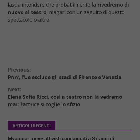
lascia intendere che probabilmente
la
rivedremo di
nuovo al teatro
, magari con un seguito di questo
spettacolo o altro.
Continue
Previous:
Pnrr, l’Ue esclude gli stadi di Firenze e Venezia
Reading
Next:
Elena Sofia Ricci, così a teatro non la vedremo
mai: l’attrice si toglie lo sfizio
ARTICOLI RECENTI
Myanmar: nove attivisti condannati a 37 anni di