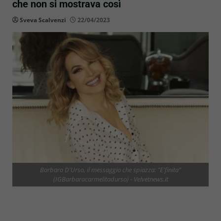
che non si mostrava così
Sveva Scalvenzi
22/04/2023
Barbara D'Urso, il messaggio che spiazza: "E'finita"
(IGBarbaracarmelitadurso) - Velvetnews.it