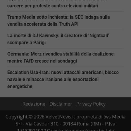
carcere per proteste contro elezioni militari
Trump Media sotto inchiesta: la SEC indaga sulla
vendita accelerata della Truth API
La morte di DJ Kavinsky: il creatore di ‘Nightcall’
scompare a Parigi
Germania: Merz rivendica stabilità della coalizione
mentre l’AfD cresce nei sondaggi
Escalation Usa-Iran: nuovi attacchi americani, blocco
navale e minacce iraniane alle esportazioni
energetiche
Redazione
Disclaimer
Privacy Policy
Copyright © 2026 VelvetNews.it proprietà di Jws Media
Srl - Via Cavour 310 - 00184 Roma (RM) - P.Iva
17132921002 Questo blog non è una testata