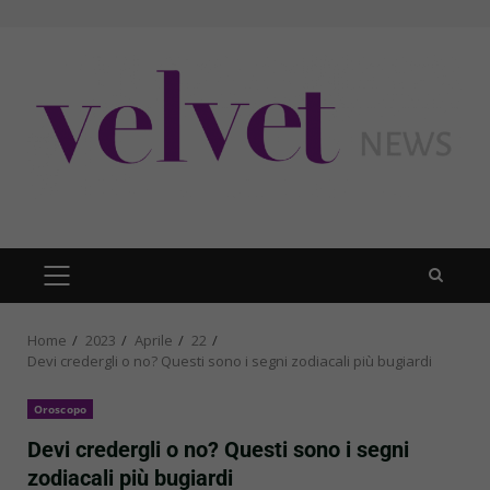
Skip
to
content
PRIMARY
MENU
Home
2023
Aprile
22
Devi credergli o no? Questi sono i segni zodiacali più bugiardi
Oroscopo
Devi credergli o no? Questi sono i segni
zodiacali più bugiardi