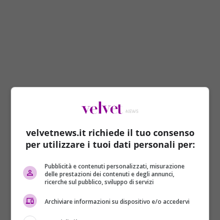
I segni più bugiardi in
assoluto
velvetnews.it richiede il tuo consenso
Il segno più bugiardo di tutti è quello dei Gemelli
,
per utilizzare i tuoi dati personali per:
che riceve il primato perché potrebbe mentire in
qualunque momento e in qualunque contesto senza
Pubblicità e contenuti personalizzati, misurazione
delle prestazioni dei contenuti e degli annunci,
che ve ne sia la necessità. Cambiano sempre idea e
ricerche sul pubblico, sviluppo di servizi
vogliono celare quello che pensano, sono molto
bravi con le parole quindi bisogna fare attenzione
Archiviare informazioni su dispositivo e/o accedervi
perché è facile cadere nella loro trappola.