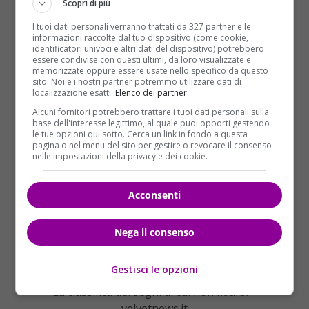
Scopri di più
Segue il segno del Toro che solitamente mente
I tuoi dati personali verranno trattati da 327 partner e le
per difendere i propri interessi.
Per raggiungere i
informazioni raccolte dal tuo dispositivo (come cookie,
identificatori univoci e altri dati del dispositivo) potrebbero
loro obiettivi, i nati sotto questo segno sono pronti a
essere condivise con questi ultimi, da loro visualizzate e
qualunque cosa. Di conseguenza, sono disposti
memorizzate oppure essere usate nello specifico da questo
sito. Noi e i nostri partner potremmo utilizzare dati di
anche a mentire se è fondamentale farlo. Non sono
localizzazione esatti.
Elenco dei partner
.
bugiardi di natura ma lo diventano all’occorrenza.
Alcuni fornitori potrebbero trattare i tuoi dati personali sulla
base dell'interesse legittimo, al quale puoi opporti gestendo
le tue opzioni qui sotto. Cerca un link in fondo a questa
pagina o nel menu del sito per gestire o revocare il consenso
nelle impostazioni della privacy e dei cookie.
Acconsenti
Nega il consenso
Gestisci le opzioni
La classifica dei segni di cui non fidarsi –
velvetnews.it