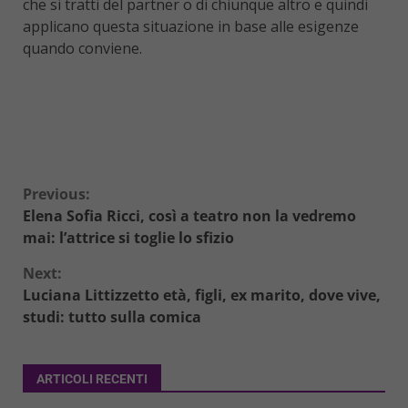
che si tratti del partner o di chiunque altro e quindi
applicano questa situazione in base alle esigenze
quando conviene.
Continue
Previous:
Elena Sofia Ricci, così a teatro non la vedremo
Reading
mai: l’attrice si toglie lo sfizio
Next:
Luciana Littizzetto età, figli, ex marito, dove vive,
studi: tutto sulla comica
ARTICOLI RECENTI