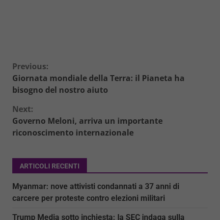
Continue
Previous:
Giornata mondiale della Terra: il Pianeta ha
Reading
bisogno del nostro aiuto
Next:
Governo Meloni, arriva un importante
riconoscimento internazionale
ARTICOLI RECENTI
Myanmar: nove attivisti condannati a 37 anni di
carcere per proteste contro elezioni militari
Trump Media sotto inchiesta: la SEC indaga sulla