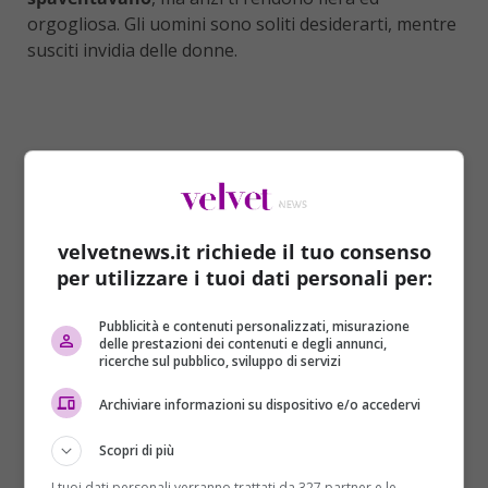
orgogliosa. Gli uomini sono soliti desiderarti, mentre
susciti invidia delle donne.
velvetnews.it richiede il tuo consenso
per utilizzare i tuoi dati personali per:
Pubblicità e contenuti personalizzati, misurazione
delle prestazioni dei contenuti e degli annunci,
ricerche sul pubblico, sviluppo di servizi
Archiviare informazioni su dispositivo e/o accedervi
In linea generale sei una persona ammirata e
stimata, sai come raggiungere i tuoi obiettivi e non ti
Scopri di più
lasci condizionare da niente e nessuno. Se, invece,
I tuoi dati personali verranno trattati da 327 partner e le