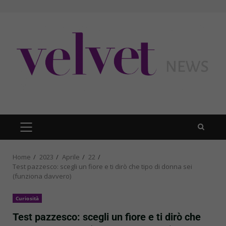
Skip
to
content
PRIMARY
MENU
Home
2023
Aprile
22
Test pazzesco: scegli un fiore e ti dirò che tipo di donna sei
(funziona davvero)
Curiosità
Test pazzesco: scegli un fiore e ti dirò che