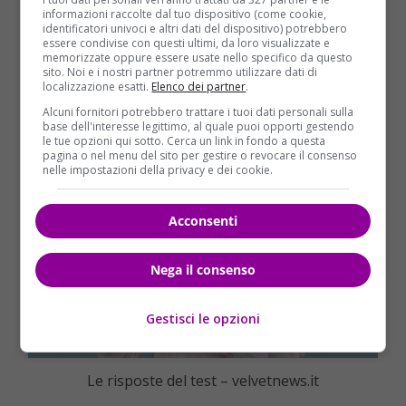
hai scelto il
fiore numero 2
significa che sei una
informazioni raccolte dal tuo dispositivo (come cookie,
identificatori univoci e altri dati del dispositivo) potrebbero
donna tranquilla, gentile e pura.
Ti piace vivere
essere condivise con questi ultimi, da loro visualizzate e
rapporti con gli altri in modo schietto e sincero
,
memorizzate oppure essere usate nello specifico da questo
sito. Noi e i nostri partner potremmo utilizzare dati di
presentandoti senza maschere e filtri ma per quello
localizzazione esatti.
Elenco dei partner
.
che sei davvero.
Alcuni fornitori potrebbero trattare i tuoi dati personali sulla
base dell'interesse legittimo, al quale puoi opporti gestendo
le tue opzioni qui sotto. Cerca un link in fondo a questa
pagina o nel menu del sito per gestire o revocare il consenso
nelle impostazioni della privacy e dei cookie.
Acconsenti
Nega il consenso
Gestisci le opzioni
Le risposte del test – velvetnews.it