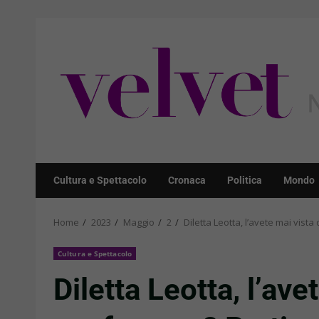
Skip
to
content
Cultura e Spettacolo
Cronaca
Politica
Mondo
Home
2023
Maggio
2
Diletta Leotta, l’avete mai vi
Cultura e Spettacolo
Diletta Leotta, l’av