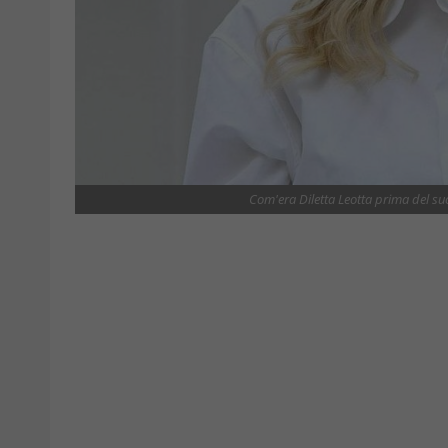
Com'era Diletta Leotta prima del suc