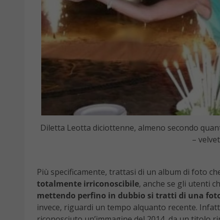
Diletta Leotta diciottenne, almeno secondo quant
– velve
Più specificamente, trattasi di un album di foto ch
totalmente irriconoscibile
, anche se gli utenti 
mettendo perfino in dubbio si tratti di una fot
invece, riguardi un tempo alquanto recente. Infatt
riconosciuto un’immagine del 2014, da un titolo ri