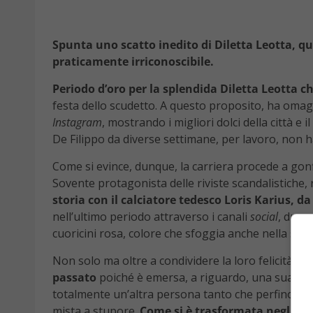
Spunta uno scatto inedito di Diletta Leotta, q
praticamente irriconoscibile.
Periodo d’oro per la splendida Diletta Leotta 
festa dello scudetto. A questo proposito, ha oma
Instagram
, mostrando i migliori dolci della città e
De Filippo da diverse settimane, per lavoro, non h
Come si evince, dunque, la carriera procede a gonf
Sovente protagonista delle riviste scandalistiche,
storia con il calciatore tedesco Loris Karius, 
nell’ultimo periodo attraverso i canali
social
, dura
cuoricini rosa, colore che sfoggia anche nella sua
Non solo ma oltre a condividere la loro felicità ne
passato
poiché è emersa, a riguardo, una sua fot
totalmente un’altra persona tanto che perfino alc
mista a stupore.
Come si è trasformata negli ann