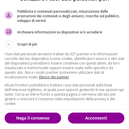
Pubblicità e contenuti personalizzati, misurazione delle
prestazioni dei contenuti e degli annunci, ricerche sul pubblico,
sviluppo di servizi
Archiviare informazioni su dispositivo e/o accedervi
Scopri di più
I tuoi dati personali verranno trattati da 327 partner e le informazioni
raccolte dal tuo dispositivo (come cookie, identificatori univoci e altri dati
del dispositivo) potrebbero essere condivise con questi ultimi, da loro
visualizzate e memorizzate oppure essere usate nello specifico da
questo sito. Noi e i nostri partner potremmo utilizzare dati di
localizzazione esatti.
Elenco dei partner
.
Alcuni fornitori potrebbero trattare i tuoi dati personali sulla base
dell'interesse legittimo, al quale puoi opporti gestendo le tue opzioni qui
sotto. Cerca un link in fondo a questa pagina o nel menu del sito per
ma del successo? Ecco lo scatto
gestire o revocare il consenso nelle impostazioni della privacy e dei
cookie.
Nega il consenso
Acconsenti
è cambiata tantissimo. In proposito,
non ha mai nascosto