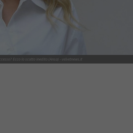
cesso? Ecco lo scatto inedito (Ansa) - velvetnews.it