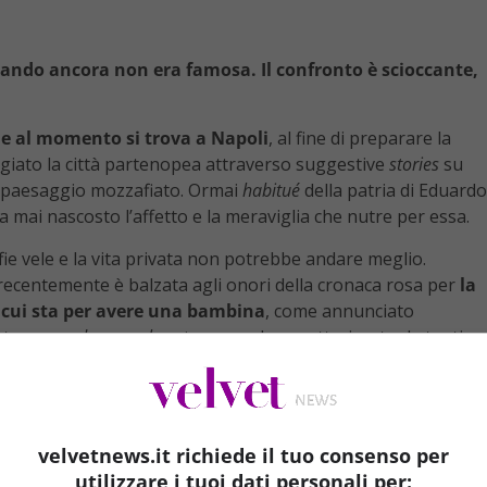
uando ancora non era famosa. Il confronto è scioccante,
che al momento si trova a Napoli
, al fine di preparare la
ggiato la città partenopea attraverso suggestive
stories
su
 il paesaggio mozzafiato. Ormai
habitué
della patria di Eduardo
a mai nascosto l’affetto e la meraviglia che nutre per essa.
ie vele e la vita privata non potrebbe andare meglio.
 recentemente è balzata agli onori della cronaca rosa per
la
da cui sta per avere una bambina
, come annunciato
nte un
gender reveal party
pasquale, caratterizzato da tanti
nail art multicolor
.
l presente,
Diletta è pronta anche per un tuffo nel
ografia, antecedente alla fama e al successo. Sembra
velvetnews.it richiede il tuo consenso per
uni fan non l’hanno riconosciuta, manifestando perplessità
utilizzare i tuoi dati personali per:
i la bellissima conduttrice di
DAZN
?