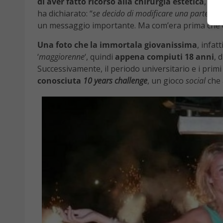
di aver fatto ricorso alla chirurgia estetica
, anz
ha dichiarato: “
se decido di modificare una parte di 
un messaggio importante. Ma com’era prima che 
Una foto che la immortala giovanissima
, infat
‘
maggiorenne
‘, quindi
appena compiuti 18 anni
, 
Successivamente, il periodo universitario e i primi l
conosciuta
10 years challenge
, un gioco
social
che 