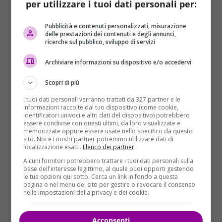
per utilizzare i tuoi dati personali per:
Pubblicità e contenuti personalizzati, misurazione
delle prestazioni dei contenuti e degli annunci,
ricerche sul pubblico, sviluppo di servizi
Archiviare informazioni su dispositivo e/o accedervi
Scopri di più
I tuoi dati personali verranno trattati da 327 partner e le
La casa conteneva
15 persone in tutto,
molti dei
informazioni raccolte dal tuo dispositivo (come cookie,
quali amici che erano stati lì per unirsi alla moglie di
identificatori univoci e altri dati del dispositivo) potrebbero
essere condivise con questi ultimi, da loro visualizzate e
Garcia in un ritiro in chiesa. L’uomo armato
memorizzate oppure essere usate nello specifico da questo
sembrava intenzionato a uccidere tutti, ha detto
sito. Noi e i nostri partner potremmo utilizzare dati di
localizzazione esatti.
Elenco dei partner
.
Garcia. Tra i morti c’erano anche il figlio di Garcia,
Daniel Enrique Laso, e due donne che sono morte
Alcuni fornitori potrebbero trattare i tuoi dati personali sulla
base dell'interesse legittimo, al quale puoi opporti gestendo
mentre proteggevano i loro bambini. Garcia ha detto
le tue opzioni qui sotto. Cerca un link in fondo a questa
che una delle donne gli aveva detto di saltare fuori
pagina o nel menu del sito per gestire o revocare il consenso
nelle impostazioni della privacy e dei cookie.
da una finestra
“perché i miei figli erano senza madre e
uno dei loro genitori doveva rimanere in vita per
prendersi cura di loro
“.
“Sto cercando di essere forte per i
Acconsenti