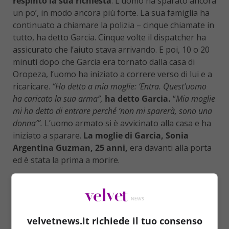
respinto la sua richiesta
. L’uomo ha sparato ancora
un po’, in modo ancora più forte. La sua famiglia ha
continuato a chiamare la polizia – cinque chiamate in
tutto, ha detto Garcia. Cinque volte il dispatcher ha
assicurato che l’aiuto stava arrivando. E poi, 10 o 20
minuti dopo che Garcia era tornato dalla casa di
Oropeza, l’uomo ha iniziato a correre verso di lui e a
ricaricare.
“Ho detto a mia moglie: ‘Entra. Quest’uomo
ha caricato la sua arma”,
ha detto Garcia.
“
Mia moglie
mi ha detto di entrare perché ‘non mi sparerà, sono una
donna’”.
L’uomo armato si è avvicinato alla casa e ha
iniziato a sparare.
La moglie di Garcia, Sonia
Argentina Guzman, 25 anni,
era davanti alla porta
ed è stata la prima a morire.
velvetnews.it richiede il tuo consenso