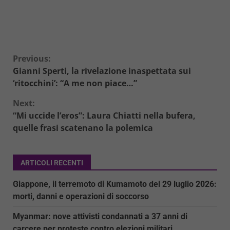
Continue
Previous:
Gianni Sperti, la rivelazione inaspettata sui
Reading
‘ritocchini’: “A me non piace…”
Next:
“Mi uccide l’eros”: Laura Chiatti nella bufera,
quelle frasi scatenano la polemica
ARTICOLI RECENTI
Giappone, il terremoto di Kumamoto del 29 luglio 2026:
morti, danni e operazioni di soccorso
Myanmar: nove attivisti condannati a 37 anni di
carcere per proteste contro elezioni militari