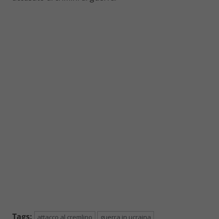
Tags:
attacco al cremlino
guerra in ucraina