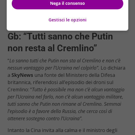
Nega il consenso
dell’Interno, ha pubblicato il video su Twitter,
chiedendosi: “
Chi sono queste persone e perché salgono
Gestisci le opzioni
sul tetto del Cremlino giusto prima dell’esplosione?”.
Gb: “Tutti sanno che Putin
non resta al Cremlino”
“
Lo sanno tutti che Putin non sta al Cremlino e non c’è
nessun vantaggio per l’Ucraina nel colpirlo”.
Lo dichiara
a
SkyNews
una fonte del Ministero della Difesa
britannica, riferendosi all’episodio dei droni sul
Cremlino: “
Tutto è possibile ma non c’è alcun vantaggio
per l’Ucraina nel farlo, non c’è alcun vantaggio militare,
tutti sanno che Putin non rimane al Cremlino. Semmai
l’episodio è a favore della Russia, che cerca così di
ottenere sostegno contro l’Ucraina”.
Intanto la Cina invita alla calma e il ministro degli