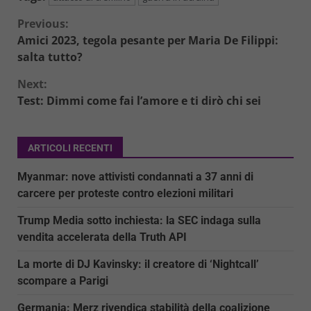
Continue
Previous:
Amici 2023, tegola pesante per Maria De Filippi:
Reading
salta tutto?
Next:
Test: Dimmi come fai l’amore e ti dirò chi sei
ARTICOLI RECENTI
Myanmar: nove attivisti condannati a 37 anni di
carcere per proteste contro elezioni militari
Trump Media sotto inchiesta: la SEC indaga sulla
vendita accelerata della Truth API
La morte di DJ Kavinsky: il creatore di ‘Nightcall’
scompare a Parigi
Germania: Merz rivendica stabilità della coalizione