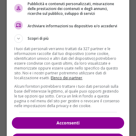
video che ormai hanno fatto il giro del mondo. Uno
Pubblicità e contenuti personalizzati, misurazione
delle prestazioni dei contenuti e degli annunci,
riprende il tetto incendiato dai droni. Il secondo è
ricerche sul pubblico, sviluppo di servizi
quello che ha creato molti dubbi per la presenza di
due persone sul tetto. Tra i politici ucraini c’è chi si
Archiviare informazioni su dispositivo e/o accedervi
chiede chi siano.
Scopri di più
I tuoi dati personali verranno trattati da 327 partner e le
informazioni raccolte dal tuo dispositivo (come cookie,
identificatori univoci e altri dati del dispositivo) potrebbero
essere condivise con questi ultimi, da loro visualizzate e
memorizzate oppure essere usate nello specifico da questo
sito. Noi e i nostri partner potremmo utilizzare dati di
localizzazione esatti.
Elenco dei partner
.
Alcuni fornitori potrebbero trattare i tuoi dati personali sulla
base dell'interesse legittimo, al quale puoi opporti gestendo
le tue opzioni qui sotto. Cerca un link in fondo a questa
pagina o nel menu del sito per gestire o revocare il consenso
nelle impostazioni della privacy e dei cookie.
Acconsenti
Anton Gerachchenko
, consigliere del Ministero