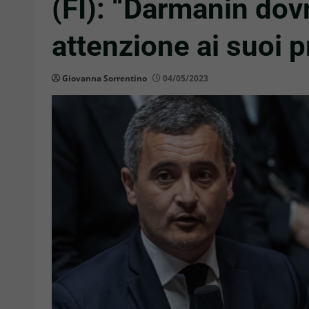
(FI): “Darmanin dov
attenzione ai suoi p
Giovanna Sorrentino
04/05/2023