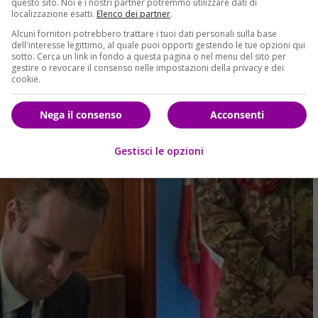
rigi: “Parole inaccettabili”
questo sito. Noi e i nostri partner potremmo utilizzare dati di
localizzazione esatti.
Elenco dei partner
.
teri italiano
Antonio Tajani
: “
Non andrò a Parigi per il
Alcuni fornitori potrebbero trattare i tuoi dati personali sulla base
dell'interesse legittimo, al quale puoi opporti gestendo le tue opzioni qui
 governo ed all’Italia pronunciate dal ministro Gérald Darmanin
sotto. Cerca un link in fondo a questa pagina o nel menu del sito per
le si dovrebbero affrontare sfide europee comuni”,
ha twittato.
gestire o revocare il consenso nelle impostazioni della privacy e dei
cookie.
 ha problemi interni a cui
Nega il consenso
Acconsenti
Gestisci le opzioni