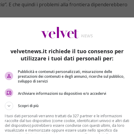
ria”.
E che quindi i problemi alla frontiera dipenderebbero
velvetnews.it richiede il tuo consenso per
utilizzare i tuoi dati personali per:
Pubblicità e contenuti personalizzati, misurazione delle
prestazioni dei contenuti e degli annunci, ricerche sul pubblico,
sviluppo di servizi
Archiviare informazioni su dispositivo e/o accedervi
Scopri di più
zione italiana), ha dichiarato anche che
Marine Le Pen
e
I tuoi dati personali verranno trattati da 327 partner e le informazioni
 destra, cioè “
mentire alla popolazione”.
raccolte dal tuo dispositivo (come cookie, identificatori univoci e altri dati
del dispositivo) potrebbero essere condivise con questi ultimi, da loro
visualizzate e memorizzate oppure essere usate nello specifico da