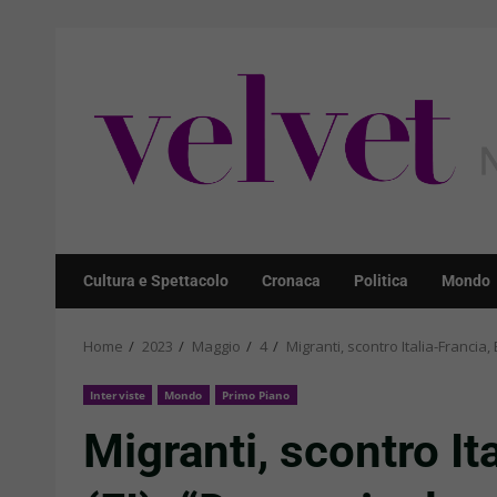
Skip
to
content
Cultura e Spettacolo
Cronaca
Politica
Mondo
Home
2023
Maggio
4
Migranti, scontro Italia-Francia
Interviste
Mondo
Primo Piano
Migranti, scontro It