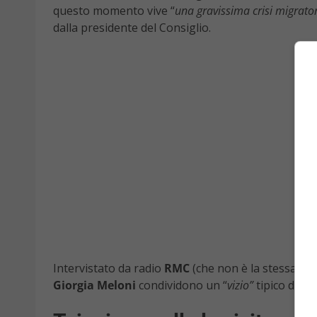
questo momento vive “
una gravissima crisi migrato
dalla presidente del Consiglio.
Intervistato da radio
RMC
(che non è la stessa sta
Giorgia Meloni
condividono un “
vizio”
tipico della