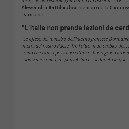
forti, che dall’esterno guardiamo cin rispetto”.
Così, a
Alessandro Battilocchio
, membro della
Commissi
Darmanin.
“L’Italia non prende lezioni da cert
“
Le offese del ministro dell’Interno francese Darmanin
interni del nostro Paese. Tra l’altro in un ambito deli
credo che l’Italia possa accettare di buon grado lezion
condividere oneri, responsabilità e solidarietà in quest