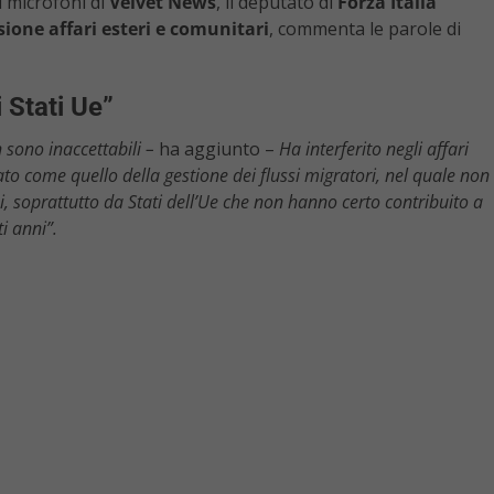
i microfoni di
Velvet News
, il deputato di
Forza Italia
one affari esteri e comunitari
, commenta le parole di
i Stati Ue”
 sono inaccettabili –
ha aggiunto –
Ha interferito negli affari
cato come quello della gestione dei flussi migratori, nel quale non
i, soprattutto da Stati dell’Ue che non hanno certo contribuito a
i anni”.